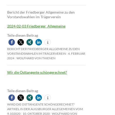
Bericht der Friedberger Allgemeine zu den
Vorstandswahlen im Trägerverein
2024-02-03 Friedberger_Allgemeine
Teile diesen Beitrag
BERICHT DER FRIEDBERGER ALLGEMEINE ZU DEN
VORSTANDSWAHLEN IM TRÄGERVEREIN
4. FEBRUAR
2024
WOLFHARD VON THIENEN
Wir die Osttangente schöngerechnet?
Teile diesen Beitrag
WIRD DIE OSTTANGENTE SCHÖNGERECHNET?
ARTIKEL IN DER AUGSBURGER ALLEGEMEINEN VOM
9.102020
10. OKTOBER 2020
WOLFHARD VON