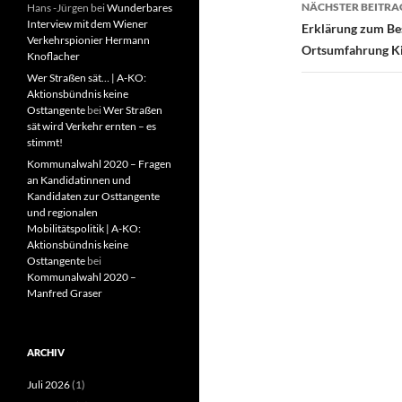
t
NÄCHSTER BEITRA
Hans -Jürgen
bei
Wunderbares
e
Interview mit dem Wiener
Erklärung zum Be
r
Verkehrspionier Hermann
g
Ortsumfahrung Ki
e
Knoflacher
ö
f
Wer Straßen sät… | A-KO:
f
Aktionsbündnis keine
n
Osttangente
bei
Wer Straßen
e
t
sät wird Verkehr ernten – es
)
stimmt!
Kommunalwahl 2020 – Fragen
an Kandidatinnen und
Kandidaten zur Osttangente
und regionalen
Mobilitätspolitik | A-KO:
Aktionsbündnis keine
Osttangente
bei
Kommunalwahl 2020 –
Manfred Graser
ARCHIV
Juli 2026
(1)