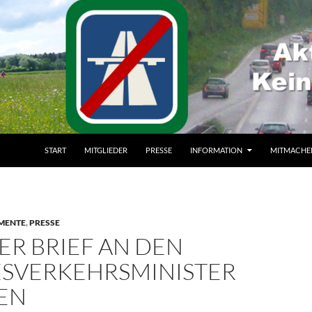
ZUM INHALT SPRINGEN
START
MITGLIEDER
PRESSE
INFORMATION
MITMACHE
MENTE
,
PRESSE
ER BRIEF AN DEN
SVERKEHRSMINISTER
EN