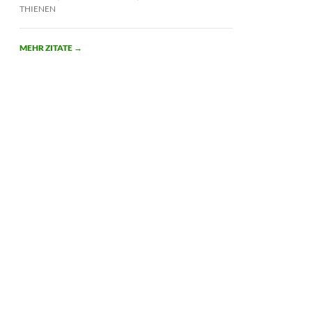
THIENEN
MEHR ZITATE
→