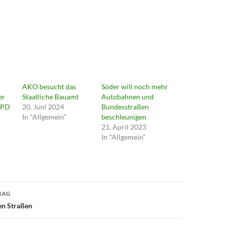
AKO besucht das
Söder will noch mehr
er
Staatliche Bauamt
Autobahnen und
SPD
20. Juni 2024
Bundesstraßen
In "Allgemein"
beschleunigen
21. April 2023
In "Allgemein"
avigation
RAG
en Straßen