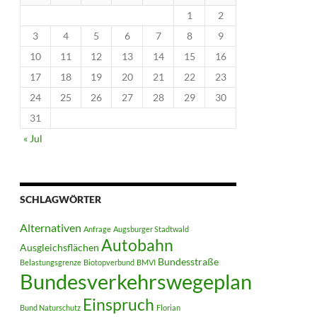
1
2
3
4
5
6
7
8
9
10
11
12
13
14
15
16
17
18
19
20
21
22
23
24
25
26
27
28
29
30
31
« Jul
SCHLAGWÖRTER
Alternativen
Anfrage
Augsburger Stadtwald
Autobahn
Ausgleichsflächen
Bundesstraße
Belastungsgrenze
Biotopverbund
BMVI
Bundesverkehrswegeplan
Einspruch
Bund Naturschutz
Florian