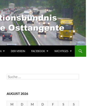
N
DER VEREIN
FACEBOOK
WICHTIGES
Suche
nach:
AUGUST 2026
M
D
M
D
F
S
S