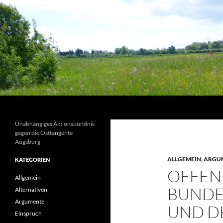
Suchen
Unabhängiges Aktionsbündnis
gegen die Osttangente
Augsburg
ALLGEMEIN
,
ARGU
KATEGORIEN
OFFEN
Allgemein
BUNDE
Alternativen
Argumente
UND D
Einspruch