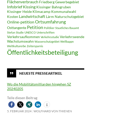
Flächenverbrauch
Friedberg
Gewerbegebiet
Infobrief
Kissing
Kissinger Bahngruben
Kissinger Heide
Klimacamp
Kommunalwahl
Landwirtschaft
Kosten
Lärm
Naturschutzgebiet
Ortsumfahrung
Online-petition
Petition
Osttangente
Politiker
Staatliches Bauamt
Stefan
Studie
UNESCO
Unterschriften
Verkehrsaufkommen
Verkehrswende
Verkehrsstudie
Wachstumswahn
Wasserschutzgebiet
Wellbappn
Weltkulturerbe
Zeitersparnis
Öffentlichkeitsbeteiligung
NEUESTE PRESSEARTIKEL
Wo die Mobilitätsmilliarden hingehen SZ
20240205
Teile diesen Beitrag
5. FEBRUAR 2024
WOLFHARD VON THIENEN