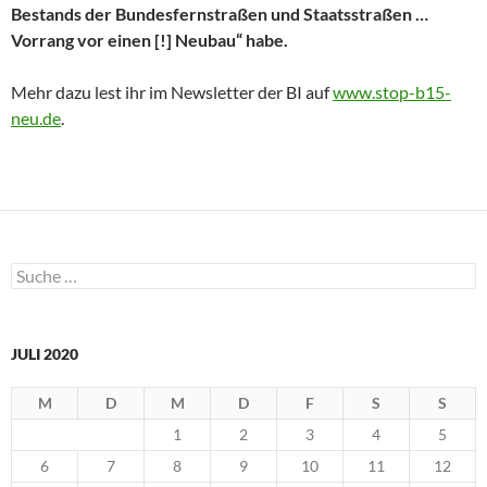
Bestands der Bundesfernstraßen und Staatsstraßen …
Vorrang vor einen [!] Neubau“ habe.
Mehr dazu lest ihr im Newsletter der BI auf
www.stop-b15-
neu.de
.
Suche
nach:
JULI 2020
M
D
M
D
F
S
S
1
2
3
4
5
6
7
8
9
10
11
12