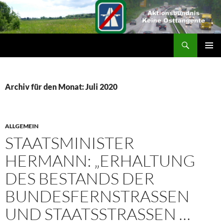
Suchen
ZUM
PRIMÄR
INHALT
MENÜ
SPRINGEN
Archiv für den Monat: Juli 2020
ALLGEMEIN
STAATSMINISTER
HERMANN: „ERHALTUNG
DES BESTANDS DER
BUNDESFERNSTRASSEN U
ND STAATSSTRASSEN … VO