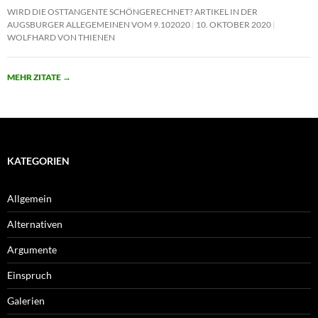
WIRD DIE OSTTANGENTE SCHÖNGERECHNET? ARTIKEL IN DER
AUGSBURGER ALLEGEMEINEN VOM 9.102020
10. OKTOBER 2020
WOLFHARD VON THIENEN
MEHR ZITATE
→
KATEGORIEN
Allgemein
Alternativen
Argumente
Einspruch
Galerien