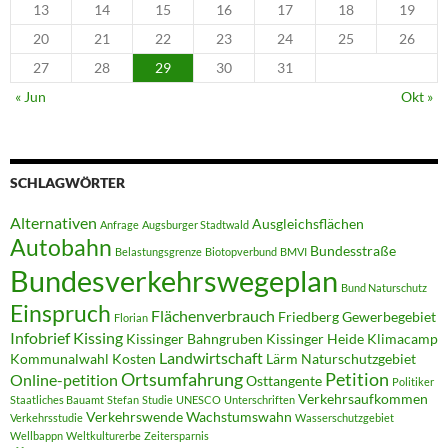
13
14
15
16
17
18
19
20
21
22
23
24
25
26
27
28
29
30
31
« Jun
Okt »
SCHLAGWÖRTER
Alternativen
Ausgleichsflächen
Anfrage
Augsburger Stadtwald
Autobahn
Bundesstraße
Belastungsgrenze
Biotopverbund
BMVI
Bundesverkehrswegeplan
Bund Naturschutz
Einspruch
Flächenverbrauch
Friedberg
Gewerbegebiet
Florian
Infobrief
Kissing
Kissinger Bahngruben
Kissinger Heide
Klimacamp
Landwirtschaft
Kommunalwahl
Kosten
Lärm
Naturschutzgebiet
Ortsumfahrung
Petition
Online-petition
Osttangente
Politiker
Verkehrsaufkommen
Staatliches Bauamt
Stefan
Studie
UNESCO
Unterschriften
Verkehrswende
Wachstumswahn
Verkehrsstudie
Wasserschutzgebiet
Wellbappn
Weltkulturerbe
Zeitersparnis