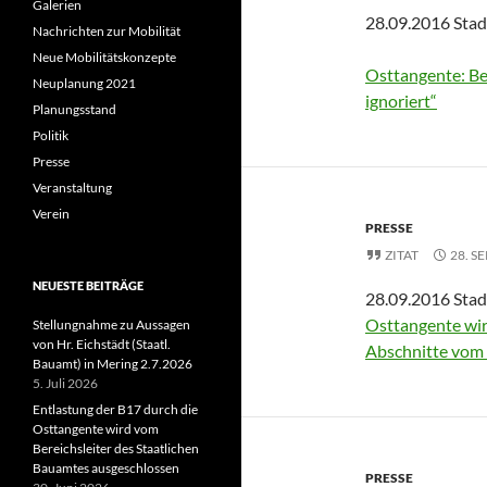
Galerien
28.09.2016 Stad
Nachrichten zur Mobilität
Neue Mobilitätskonzepte
Osttangente: Be
Neuplanung 2021
ignoriert“
Planungsstand
Politik
Presse
Veranstaltung
Verein
PRESSE
ZITAT
28. S
NEUESTE BEITRÄGE
28.09.2016 Stad
Osttangente wird
Stellungnahme zu Aussagen
von Hr. Eichstädt (Staatl.
Abschnitte vom 
Bauamt) in Mering 2.7.2026
5. Juli 2026
Entlastung der B17 durch die
Osttangente wird vom
Bereichsleiter des Staatlichen
Bauamtes ausgeschlossen
PRESSE