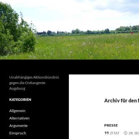
Suchen
Unabhängiges Aktionsbündnis
gegen die Osttangente
Augsburg
KATEGORIEN
Archiv für den
Allgemein
Alternativen
PRESSE
Argumente
Einspruch
ZITAT
28. S