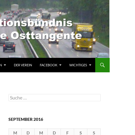
N
DER VEREIN
FACEBOOK
WICHTIGES
Suche
nach:
SEPTEMBER 2016
M
D
M
D
F
S
S