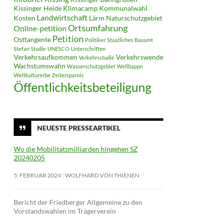
Kissinger Heide
Klimacamp
Kommunalwahl
Landwirtschaft
Kosten
Lärm
Naturschutzgebiet
Ortsumfahrung
Online-petition
Petition
Osttangente
Politiker
Staatliches Bauamt
Stefan
Studie
UNESCO
Unterschriften
Verkehrsaufkommen
Verkehrswende
Verkehrsstudie
Wachstumswahn
Wasserschutzgebiet
Wellbappn
Weltkulturerbe
Zeitersparnis
Öffentlichkeitsbeteiligung
NEUESTE PRESSEARTIKEL
Wo die Mobilitätsmilliarden hingehen SZ
20240205
5. FEBRUAR 2024
WOLFHARD VON THIENEN
Bericht der Friedberger Allgemeine zu den
Vorstandswahlen im Trägerverein