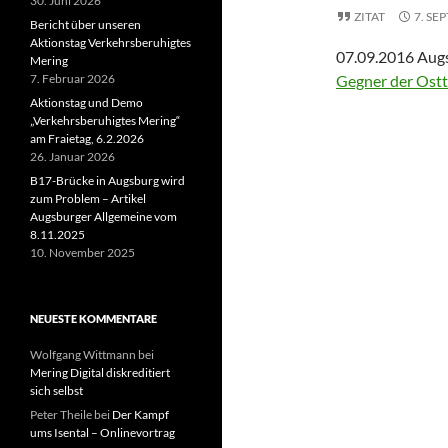
30. Juni 2026
ZITAT
7. SE
Bericht über unseren
Aktionstag Verkehrsberuhigtes
07.09.2016
Augs
Mering
7. Februar 2026
Gegner der Ostt
Aktionstag und Demo
„Verkehrsberuhigtes Mering“
am Fraietag, 6.2.2026
26. Januar 2026
B17-Brücke in Augsburg wird
zum Problem – Artikel
Augsburger Allgemeine vom
8.11.2025
10. November 2025
NEUESTE KOMMENTARE
Wolfgang Wittmann
bei
Mering Digital diskreditiert
sich selbst
Peter Theile
bei
Der Kampf
ums Isental – Onlinevortrag