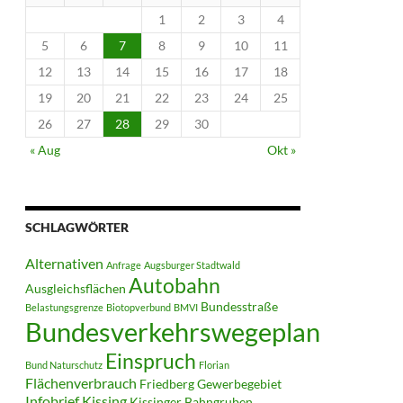
1
2
3
4
5
6
7
8
9
10
11
12
13
14
15
16
17
18
19
20
21
22
23
24
25
26
27
28
29
30
« Aug
Okt »
SCHLAGWÖRTER
Alternativen
Anfrage
Augsburger Stadtwald
Autobahn
Ausgleichsflächen
Bundesstraße
Belastungsgrenze
Biotopverbund
BMVI
Bundesverkehrswegeplan
Einspruch
Bund Naturschutz
Florian
Flächenverbrauch
Friedberg
Gewerbegebiet
Infobrief
Kissing
Kissinger Bahngruben