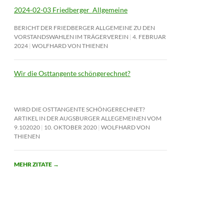
2024-02-03 Friedberger_Allgemeine
BERICHT DER FRIEDBERGER ALLGEMEINE ZU DEN
VORSTANDSWAHLEN IM TRÄGERVEREIN
4. FEBRUAR
2024
WOLFHARD VON THIENEN
Wir die Osttangente schöngerechnet?
WIRD DIE OSTTANGENTE SCHÖNGERECHNET?
ARTIKEL IN DER AUGSBURGER ALLEGEMEINEN VOM
9.102020
10. OKTOBER 2020
WOLFHARD VON
THIENEN
MEHR ZITATE
→