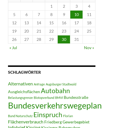
1
2
3
4
5
6
7
8
9
10
11
12
13
14
15
16
17
18
19
20
21
22
23
24
25
26
27
28
29
30
31
« Jul
Nov »
SCHLAGWÖRTER
Alternativen
Anfrage
Augsburger Stadtwald
Autobahn
Ausgleichsflächen
Bundesstraße
Belastungsgrenze
Biotopverbund
BMVI
Bundesverkehrswegeplan
Einspruch
Bund Naturschutz
Florian
Flächenverbrauch
Friedberg
Gewerbegebiet
Infobrief
Kissing
Kissinger Bahngruben