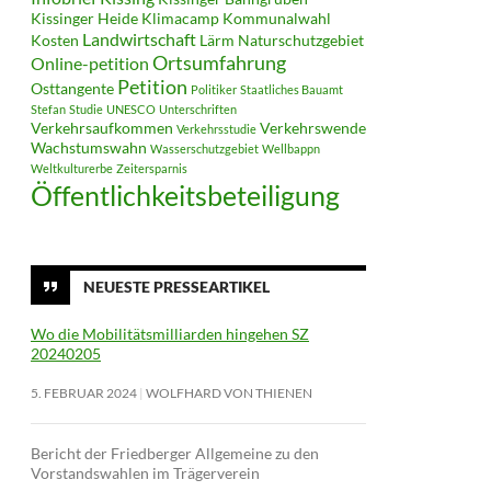
Kissinger Heide
Klimacamp
Kommunalwahl
Landwirtschaft
Kosten
Lärm
Naturschutzgebiet
Ortsumfahrung
Online-petition
Petition
Osttangente
Politiker
Staatliches Bauamt
Stefan
Studie
UNESCO
Unterschriften
Verkehrsaufkommen
Verkehrswende
Verkehrsstudie
Wachstumswahn
Wasserschutzgebiet
Wellbappn
Weltkulturerbe
Zeitersparnis
Öffentlichkeitsbeteiligung
NEUESTE PRESSEARTIKEL
Wo die Mobilitätsmilliarden hingehen SZ
20240205
5. FEBRUAR 2024
WOLFHARD VON THIENEN
Bericht der Friedberger Allgemeine zu den
Vorstandswahlen im Trägerverein