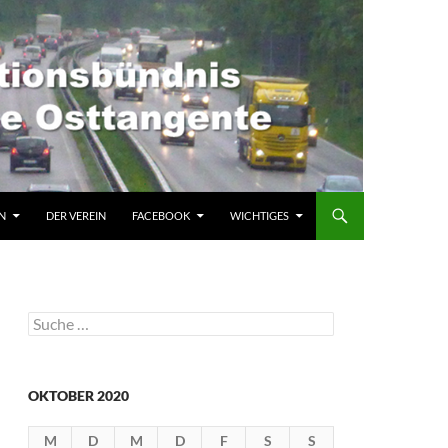
N
DER VEREIN
FACEBOOK
WICHTIGES
Suche
nach:
OKTOBER 2020
M
D
M
D
F
S
S