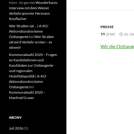
Hans -Jürgen
bei
Wunderbares
Interview mit dem Wiener
Verkehrspionier Hermann
Knoflacher
Wer Straßen sät… | A-KO:
PRESSE
Aktionsbündnis keine
ZITAT
10. O
Osttangente
bei
Wer Straßen
sät wird Verkehr ernten – es
Wir die Osttang
stimmt!
Kommunalwahl 2020 – Fragen
an Kandidatinnen und
Kandidaten zur Osttangente
und regionalen
Mobilitätspolitik | A-KO:
Aktionsbündnis keine
Osttangente
bei
Kommunalwahl 2020 –
Manfred Graser
ARCHIV
Juli 2026
(1)