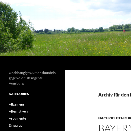
Suchen
Unabhängiges Aktionsbündnis
gegen die Osttangente
Augsburg
KATEGORIEN
Archiv für den
Allgemein
Alternativen
NACHRICHTEN ZUR
Argumente
BAYERN
Einspruch