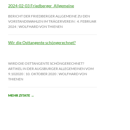
2024-02-03 Friedberger_Allgemeine
BERICHT DER FRIEDBERGER ALLGEMEINE ZU DEN
VORSTANDSWAHLEN IM TRÄGERVEREIN
4. FEBRUAR
2024
WOLFHARD VON THIENEN
Wir die Osttangente schöngerechnet?
WIRD DIE OSTTANGENTE SCHÖNGERECHNET?
ARTIKEL IN DER AUGSBURGER ALLEGEMEINEN VOM
9.102020
10. OKTOBER 2020
WOLFHARD VON
THIENEN
MEHR ZITATE
→