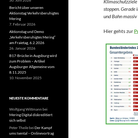
30. Juni 2026
Klimaschutzziele
Bericht über unseren
stoppen. Gerade i
Aktionstag Verkehrsberuhigtes
und Bahn massiv 
Mering
7. Februar 2026
Hier gehts zur
P
Aktionstag und Demo
„Verkehrsberuhigtes Mering“
am Fraietag, 6.2.2026
26. Januar 2026
B17-Brücke in Augsburg wird
zum Problem – Artikel
Augsburger Allgemeine vom
8.11.2025
10. November 2025
NEUESTE KOMMENTARE
Wolfgang Wittmann
bei
Mering Digital diskreditiert
sich selbst
Peter Theile
bei
Der Kampf
ums Isental – Onlinevortrag