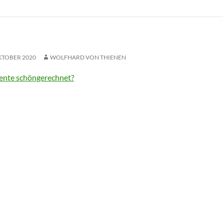
KTOBER 2020
WOLFHARD VON THIENEN
ente schöngerechnet?