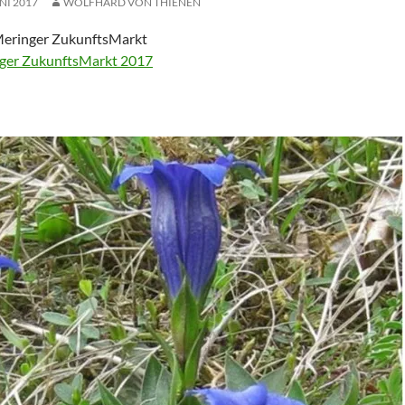
UNI 2017
WOLFHARD VON THIENEN
eringer ZukunftsMarkt
ger ZukunftsMarkt 2017