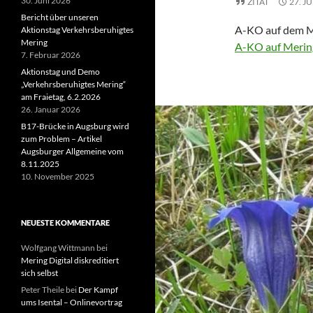
30. Juni 2026
ZITAT
27. J
Bericht über unseren
A-KO auf dem M
Aktionstag Verkehrsberuhigtes
Mering
A-KO auf Merin
7. Februar 2026
Aktionstag und Demo
„Verkehrsberuhigtes Mering“
am Fraietag, 6.2.2026
26. Januar 2026
B17-Brücke in Augsburg wird
zum Problem – Artikel
Augsburger Allgemeine vom
8.11.2025
10. November 2025
NEUESTE KOMMENTARE
Wolfgang Wittmann
bei
Mering Digital diskreditiert
sich selbst
Peter Theile
bei
Der Kampf
ums Isental – Onlinevortrag