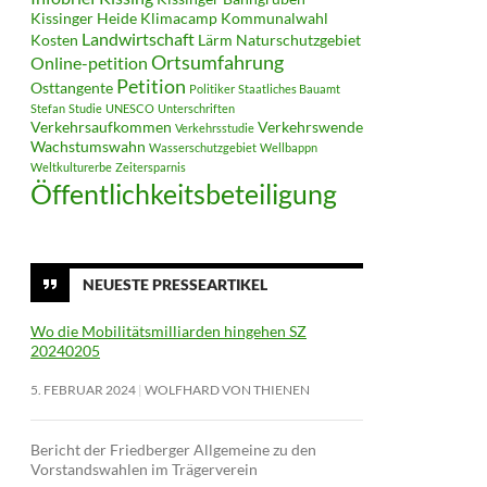
Kissinger Heide
Klimacamp
Kommunalwahl
Landwirtschaft
Kosten
Lärm
Naturschutzgebiet
Ortsumfahrung
Online-petition
Petition
Osttangente
Politiker
Staatliches Bauamt
Stefan
Studie
UNESCO
Unterschriften
Verkehrsaufkommen
Verkehrswende
Verkehrsstudie
Wachstumswahn
Wasserschutzgebiet
Wellbappn
Weltkulturerbe
Zeitersparnis
Öffentlichkeitsbeteiligung
NEUESTE PRESSEARTIKEL
Wo die Mobilitätsmilliarden hingehen SZ
20240205
5. FEBRUAR 2024
WOLFHARD VON THIENEN
Bericht der Friedberger Allgemeine zu den
Vorstandswahlen im Trägerverein