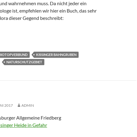
nd wahrnehmen muss. Da nicht jeder ein
ologe ist, empfehlen wir hier ein Buch, das sehr
lora dieser Gegend beschreibt:
ssinger Heide erhalten sollten
BIOTOPVERBUND
KISSINGER BAHNGRUBEN
NATURSCHUTZGEBIET
UNI 2017
ADMIN
burger Allgemeine Friedberg
ssinger Heide in Gefahr