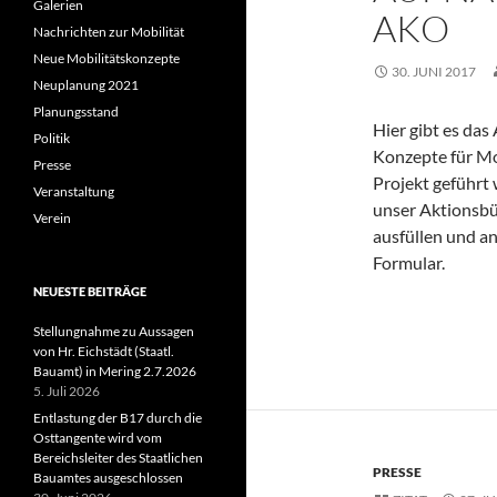
Galerien
AKO
Nachrichten zur Mobilität
Neue Mobilitätskonzepte
30. JUNI 2017
Neuplanung 2021
Planungsstand
Hier gibt es da
Politik
Konzepte für Mob
Presse
Projekt geführt 
Veranstaltung
unser Aktionsbü
Verein
ausfüllen und an
Formular.
NEUESTE BEITRÄGE
Stellungnahme zu Aussagen
von Hr. Eichstädt (Staatl.
Bauamt) in Mering 2.7.2026
5. Juli 2026
Entlastung der B17 durch die
Osttangente wird vom
Bereichsleiter des Staatlichen
PRESSE
Bauamtes ausgeschlossen