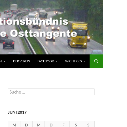
N
DER VEREIN
FACEBOOK
WICHTIGES
Suche
nach:
JUNI 2017
M
D
M
D
F
S
S