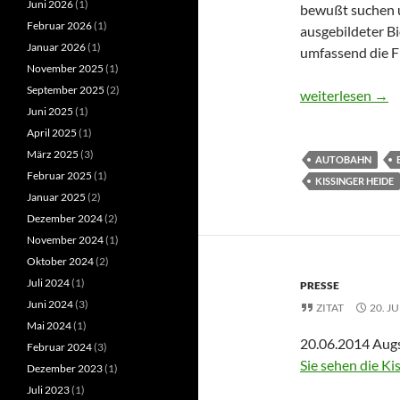
Juni 2026
(1)
bewußt suchen u
Februar 2026
(1)
ausgebildeter Bi
Januar 2026
(1)
umfassend die F
November 2025
(1)
September 2025
(2)
Warum wir die Ki
weiterlesen
→
Juni 2025
(1)
April 2025
(1)
März 2025
(3)
AUTOBAHN
Februar 2025
(1)
KISSINGER HEIDE
Januar 2025
(2)
Dezember 2024
(2)
November 2024
(1)
Oktober 2024
(2)
Juli 2024
(1)
PRESSE
Juni 2024
(3)
ZITAT
20. J
Mai 2024
(1)
20.06.2014 Augs
Februar 2024
(3)
Sie sehen die Ki
Dezember 2023
(1)
Juli 2023
(1)