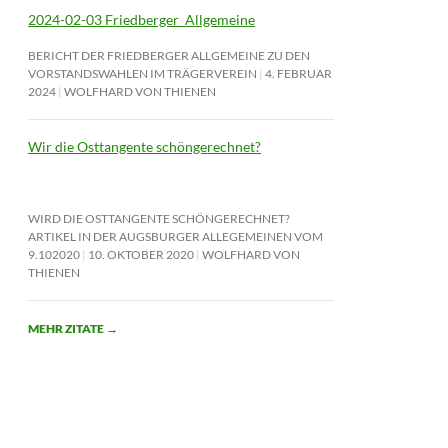
2024-02-03 Friedberger_Allgemeine
BERICHT DER FRIEDBERGER ALLGEMEINE ZU DEN
VORSTANDSWAHLEN IM TRÄGERVEREIN
4. FEBRUAR
2024
WOLFHARD VON THIENEN
Wir die Osttangente schöngerechnet?
WIRD DIE OSTTANGENTE SCHÖNGERECHNET?
ARTIKEL IN DER AUGSBURGER ALLEGEMEINEN VOM
9.102020
10. OKTOBER 2020
WOLFHARD VON
THIENEN
MEHR ZITATE
→