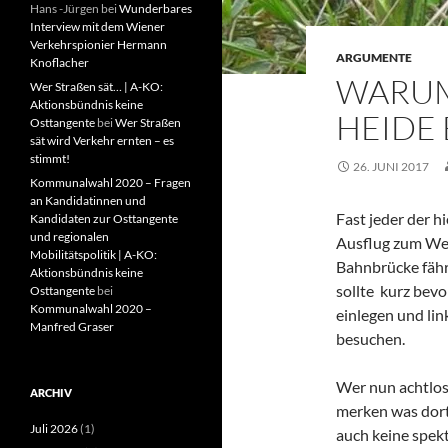
Hans -Jürgen
bei
Wunderbares
Interview mit dem Wiener
Verkehrspionier Hermann
ARGUMENTE
Knoflacher
WARUM
Wer Straßen sät… | A-KO:
Aktionsbündnis keine
HEIDE
Osttangente
bei
Wer Straßen
sät wird Verkehr ernten – es
stimmt!
26. JUNI 2017
Kommunalwahl 2020 – Fragen
an Kandidatinnen und
Fast jeder der h
Kandidaten zur Osttangente
und regionalen
Ausflug zum Wei
Mobilitätspolitik | A-KO:
Bahnbrücke fähr
Aktionsbündnis keine
sollte kurz bev
Osttangente
bei
Kommunalwahl 2020 –
einlegen und lin
Manfred Graser
besuchen.
Wer nun achtlos
ARCHIV
merken was dort 
Juli 2026
(1)
auch keine spek