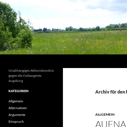
Suchen
Unabhängiges Aktionsbündnis
gegen die Osttangente
Augsburg
KATEGORIEN
Archiv für den
Allgemein
Alternativen
ALLGEMEIN
Argumente
AUFNA
Einspruch