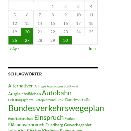
1
2
3
4
5
6
7
8
9
10
11
12
13
14
15
16
17
18
19
20
21
22
23
24
25
26
27
28
29
30
« Apr
Jul »
SCHLAGWÖRTER
Alternativen
Anfrage
Augsburger Stadtwald
Autobahn
Ausgleichsflächen
Bundesstraße
Belastungsgrenze
Biotopverbund
BMVI
Bundesverkehrswegeplan
Einspruch
Bund Naturschutz
Florian
Flächenverbrauch
Friedberg
Gewerbegebiet
Infobrief
Kissing
Kissinger Bahngruben