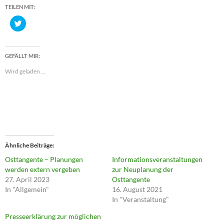
TEILEN MIT:
K
l
i
c
k
,
GEFÄLLT MIR:
u
m
Wird geladen …
ü
b
e
r
T
w
i
t
t
e
r
z
Ähnliche Beiträge
u
t
Osttangente – Planungen
Informationsveranstaltungen
e
werden extern vergeben
zur Neuplanung der
i
l
27. April 2023
Osttangente
e
In "Allgemein"
16. August 2021
n
(
In "Veranstaltung"
W
i
Presseerklärung zur möglichen
r
d