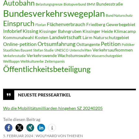
Autobahn
Bundesstraße
Belastungsgrenze
Biotopverbund
BMVI
Bundesverkehrswegeplan
Bund Naturschutz
Einspruch
Flächenverbrauch
Friedberg
Gewerbegebiet
Florian
Infobrief
Kissing
Kissinger Bahngruben
Kissinger Heide
Klimacamp
Landwirtschaft
Kommunalwahl
Kosten
Lärm
Naturschutzgebiet
Ortsumfahrung
Petition
Online-petition
Osttangente
Politiker
Verkehrsaufkommen
Staatliches Bauamt
Stefan
Studie
UNESCO
Unterschriften
Verkehrswende
Wachstumswahn
Verkehrsstudie
Wasserschutzgebiet
Wellbappn
Weltkulturerbe
Zeitersparnis
Öffentlichkeitsbeteiligung
NEUESTE PRESSEARTIKEL
Wo die Mobilitätsmilliarden hingehen SZ 20240205
Teile diesen Beitrag
5. FEBRUAR 2024
WOLFHARD VON THIENEN