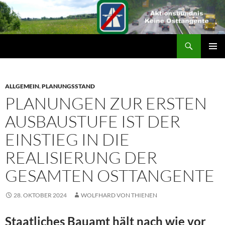
Suchen
ZUM
PRIMÄR
INHALT
MENÜ
SPRINGEN
ALLGEMEIN
,
PLANUNGSSTAND
PLANUNGEN ZUR ERSTEN
AUSBAUSTUFE IST DER
EINSTIEG IN DIE
REALISIERUNG DER
GESAMTEN OSTTANGENTE
28. OKTOBER 2024
WOLFHARD VON THIENEN
Staatliches Bauamt hält nach wie vor