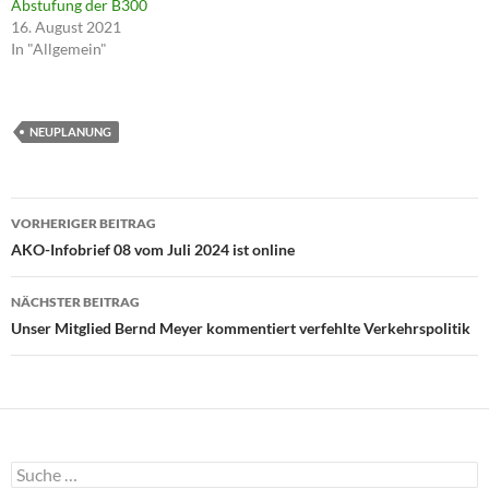
Abstufung der B300
i
16. August 2021
n
n
In "Allgemein"
e
u
e
m
F
e
NEUPLANUNG
n
s
t
e
r
Beitragsnavigation
g
VORHERIGER BEITRAG
e
ö
AKO-Infobrief 08 vom Juli 2024 ist online
f
f
n
e
NÄCHSTER BEITRAG
t
)
Unser Mitglied Bernd Meyer kommentiert verfehlte Verkehrspolitik
Suche