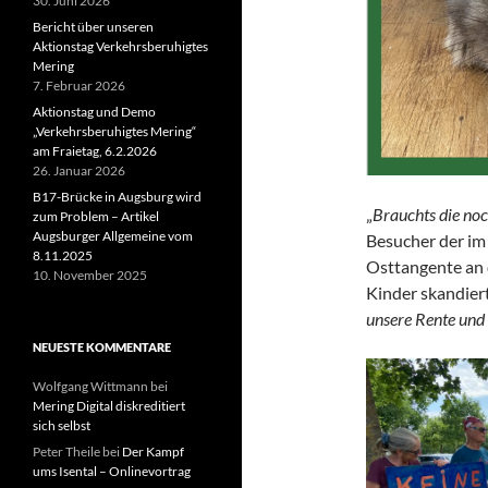
30. Juni 2026
Bericht über unseren
Aktionstag Verkehrsberuhigtes
Mering
7. Februar 2026
Aktionstag und Demo
„Verkehrsberuhigtes Mering“
am Fraietag, 6.2.2026
26. Januar 2026
B17-Brücke in Augsburg wird
„
Brauchts die noc
zum Problem – Artikel
Augsburger Allgemeine vom
Besucher der im
8.11.2025
Osttangente an 
10. November 2025
Kinder skandier
unsere Rente und
NEUESTE KOMMENTARE
Wolfgang Wittmann
bei
Mering Digital diskreditiert
sich selbst
Peter Theile
bei
Der Kampf
ums Isental – Onlinevortrag