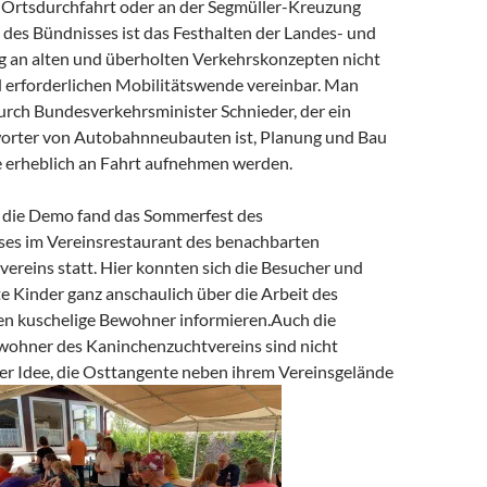
r Ortsdurchfahrt oder an der Segmüller-Kreuzung
 des Bündnisses ist das Festhalten der Landes- und
 an alten und überholten Verkehrskonzepten nicht
d erforderlichen Mobilitätswende vereinbar. Man
durch Bundesverkehrsminister Schnieder, der ein
worter von Autobahnneubauten ist, Planung und Bau
 erheblich an Fahrt aufnehmen werden.
 die Demo fand das Sommerfest des
es im Vereinsrestaurant des benachbarten
ereins statt. Hier konnten sich die Besucher und
e Kinder ganz anschaulich über die Arbeit des
en kuschelige Bewohner informieren.Auch die
wohner des Kaninchenzuchtvereins sind nicht
der Idee, die Osttangente neben ihrem Vereinsgelände