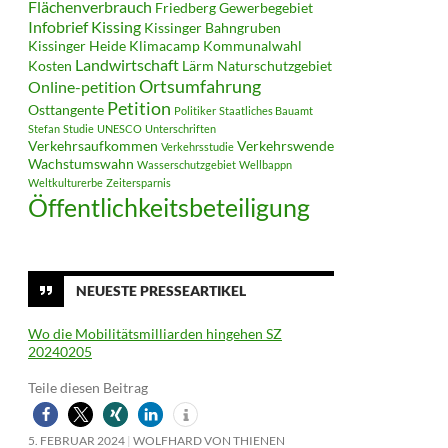
Flächenverbrauch
Friedberg
Gewerbegebiet
Infobrief
Kissing
Kissinger Bahngruben
Kissinger Heide
Klimacamp
Kommunalwahl
Landwirtschaft
Kosten
Lärm
Naturschutzgebiet
Ortsumfahrung
Online-petition
Petition
Osttangente
Politiker
Staatliches Bauamt
Stefan
Studie
UNESCO
Unterschriften
Verkehrsaufkommen
Verkehrswende
Verkehrsstudie
Wachstumswahn
Wasserschutzgebiet
Wellbappn
Weltkulturerbe
Zeitersparnis
Öffentlichkeitsbeteiligung
NEUESTE PRESSEARTIKEL
Wo die Mobilitätsmilliarden hingehen SZ
20240205
Teile diesen Beitrag
5. FEBRUAR 2024
WOLFHARD VON THIENEN