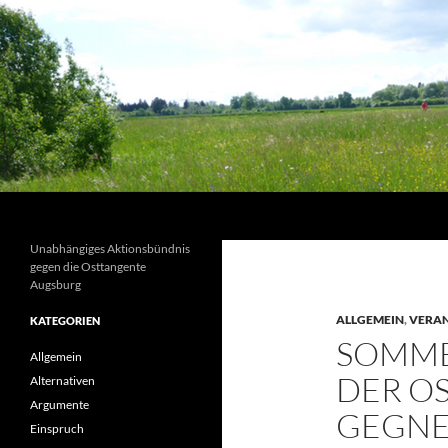
Suchen
Unabhängiges Aktionsbündnis
gegen die Osttangente
Augsburg
ALLGEMEIN
,
VERA
KATEGORIEN
SOMME
Allgemein
DER O
Alternativen
Argumente
GEGNE
Einspruch