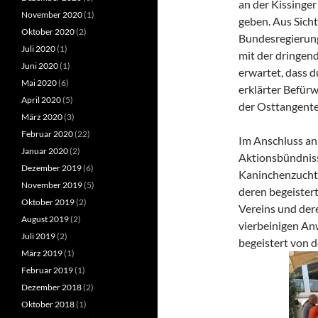
an der Kissinge
November 2020
(1)
geben. Aus Sicht
Oktober 2020
(2)
Bundesregierung
Juli 2020
(1)
mit der dringen
Juni 2020
(1)
erwartet, dass 
Mai 2020
(6)
erklärter Befür
April 2020
(5)
der Osttangente
März 2020
(3)
Februar 2020
(22)
Im Anschluss an
Januar 2020
(2)
Aktionsbündniss
Dezember 2019
(6)
Kaninchenzuchtv
November 2019
(5)
deren begeistert
Oktober 2019
(2)
Vereins und der
August 2019
(2)
vierbeinigen An
Juli 2019
(2)
begeistert von 
März 2019
(1)
Februar 2019
(1)
Dezember 2018
(2)
Oktober 2018
(1)