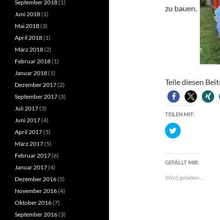
September 2018
(1)
zu bauen.
Juni 2018
(1)
Mai 2018
(3)
April 2018
(1)
März 2018
(2)
Februar 2018
(1)
Januar 2018
(1)
Teile diesen Bei
Dezember 2017
(2)
September 2017
(3)
Juli 2017
(3)
TEILEN MIT:
Juni 2017
(4)
K
April 2017
(5)
l
i
März 2017
(5)
c
k
Februar 2017
(6)
,
GEFÄLLT MIR:
u
Januar 2017
(4)
m
Wird geladen …
Dezember 2016
(5)
ü
b
November 2016
(4)
e
r
Oktober 2016
(7)
T
w
September 2016
(3)
i