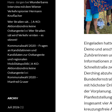
Hans -Jürgen
bei
Wunderbares
Interview mit dem Wiener
Verkehrspionier Hermann
Knoflacher
Wer Straßen sät… | A-KO:
Aktionsbündnis keine
Osttangente
bei
Wer Straßen
sät wird Verkehr ernten – es
stimmt!
Eingeladen hatt
Kommunalwahl 2020 – Fragen
Demo und anschl
an Kandidatinnen und
Zuhörerinnen un
Kandidaten zur Osttangente
und regionalen
Informationen 
Mobilitätspolitik | A-KO:
Schnellstraße z
Aktionsbündnis keine
Derching abzuhol
Osttangente
bei
Kommunalwahl 2020 –
Bundesfernstra
Manfred Graser
mit höchster Dri
der Vorplanung. 
Planfeststellun
ARCHIV
insgesamt vier A
Juli 2026
(1)
kreuzungsfreie 