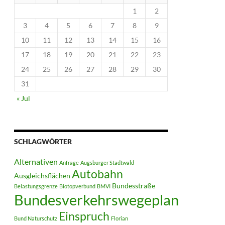
1
2
3
4
5
6
7
8
9
10
11
12
13
14
15
16
17
18
19
20
21
22
23
24
25
26
27
28
29
30
31
« Jul
SCHLAGWÖRTER
Alternativen
Anfrage
Augsburger Stadtwald
Autobahn
Ausgleichsflächen
Bundesstraße
Belastungsgrenze
Biotopverbund
BMVI
Bundesverkehrswegeplan
Einspruch
Bund Naturschutz
Florian