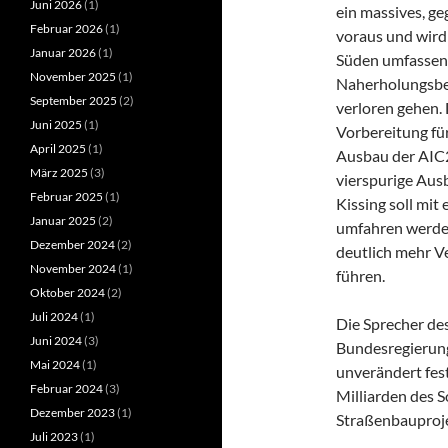
Juni 2026
(1)
ein massives, g
Februar 2026
(1)
voraus und wird
Januar 2026
(1)
Süden umfassen
November 2025
(1)
Naherholungsber
September 2025
(2)
verloren gehen.
Juni 2025
(1)
Vorbereitung fü
April 2025
(1)
Ausbau der AIC2
März 2025
(3)
vierspurige Aus
Februar 2025
(1)
Kissing soll mit
Januar 2025
(2)
umfahren werden
Dezember 2024
(2)
deutlich mehr V
November 2024
(1)
führen.
Oktober 2024
(2)
Juli 2024
(1)
Die Sprecher de
Juni 2024
(3)
Bundesregierung
Mai 2024
(1)
unverändert fest
Februar 2024
(3)
Milliarden des 
Dezember 2023
(1)
Straßenbauproje
Juli 2023
(1)