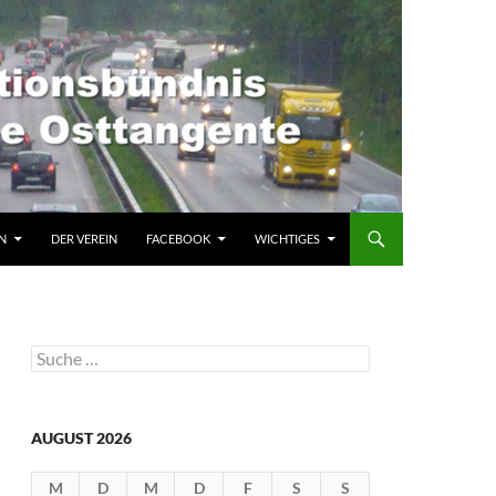
N
DER VEREIN
FACEBOOK
WICHTIGES
Suche
nach:
AUGUST 2026
M
D
M
D
F
S
S