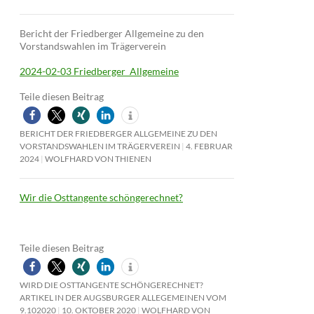
Bericht der Friedberger Allgemeine zu den
Vorstandswahlen im Trägerverein
2024-02-03 Friedberger_Allgemeine
Teile diesen Beitrag
BERICHT DER FRIEDBERGER ALLGEMEINE ZU DEN
VORSTANDSWAHLEN IM TRÄGERVEREIN
4. FEBRUAR
2024
WOLFHARD VON THIENEN
Wir die Osttangente schöngerechnet?
Teile diesen Beitrag
WIRD DIE OSTTANGENTE SCHÖNGERECHNET?
ARTIKEL IN DER AUGSBURGER ALLEGEMEINEN VOM
9.102020
10. OKTOBER 2020
WOLFHARD VON