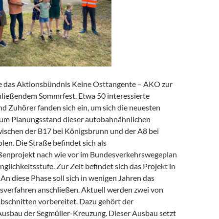
e das Aktionsbündnis Keine Osttangente – AKO zur
ießendem Sommrfest. Etwa 50 interessierte
d Zuhörer fanden sich ein, um sich die neuesten
zum Planungsstand dieser autobahnähnlichen
wischen der B17 bei Königsbrunn und der A8 bei
en. Die Straße befindet sich als
ßenprojekt nach wie vor im Bundesverkehrswegeplan
nglichkeitsstufe. Zur Zeit befindet sich das Projekt in
An diese Phase soll sich in wenigen Jahren das
gsverfahren anschließen. Aktuell werden zwei von
bschnitten vorbereitet. Dazu gehört der
Ausbau der Segmüller-Kreuzung. Dieser Ausbau setzt