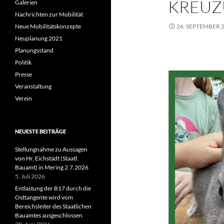
KREU
Galerien
Nachrichten zur Mobilität
Neue Mobilitätskonzepte
26. SEPTEMBER 
Neuplanung 2021
Planungsstand
Politik
Presse
Veranstaltung
Verein
NEUESTE BEITRÄGE
Stellungnahme zu Aussagen
von Hr. Eichstädt (Staatl.
Bauamt) in Mering 2.7.2026
5. Juli 2026
Entlastung der B17 durch die
Osttangente wird vom
Bereichsleiter des Staatlichen
Bauamtes ausgeschlossen