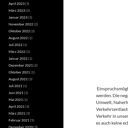
April 2023
(3)
März 2023
(2)
Januar 2023
(3)
November 2022
(2)
Oktober 2022
(2)
August 2022
(1)
Juli 2022
(1)
März 2022
(1)
Januar 2022
(1)
Dezember 2021
(2)
Oktober 2021
(1)
August 2021
(3)
Juli 2021
(1)
Einspruchsmögli
Juni 2021
(1)
werden. Die neg
Mai 2021
(1)
Umwelt, Naherho
April 2021
(3)
Verkehrsentlast
März 2021
(3)
Verkehr in unse
Februar 2021
(5)
es auch keine e
Dezember 2020
(3)