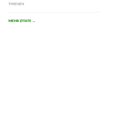
THIENEN
MEHR ZITATE
→