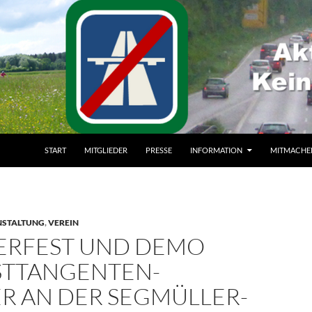
ZUM INHALT SPRINGEN
START
MITGLIEDER
PRESSE
INFORMATION
MITMACHE
NSTALTUNG
,
VEREIN
RFEST UND DEMO
STTANGENTEN-
R AN DER SEGMÜLLER-