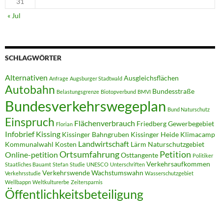
31
« Jul
SCHLAGWÖRTER
Alternativen
Ausgleichsflächen
Anfrage
Augsburger Stadtwald
Autobahn
Bundesstraße
Belastungsgrenze
Biotopverbund
BMVI
Bundesverkehrswegeplan
Bund Naturschutz
Einspruch
Flächenverbrauch
Friedberg
Gewerbegebiet
Florian
Infobrief
Kissing
Kissinger Bahngruben
Kissinger Heide
Klimacamp
Landwirtschaft
Kommunalwahl
Kosten
Lärm
Naturschutzgebiet
Ortsumfahrung
Petition
Online-petition
Osttangente
Politiker
Verkehrsaufkommen
Staatliches Bauamt
Stefan
Studie
UNESCO
Unterschriften
Verkehrswende
Wachstumswahn
Verkehrsstudie
Wasserschutzgebiet
Wellbappn
Weltkulturerbe
Zeitersparnis
Öffentlichkeitsbeteiligung