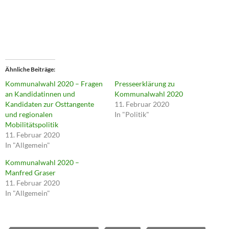
b
e
r
T
w
i
t
t
e
r
z
Ähnliche Beiträge
u
t
Kommunalwahl 2020 – Fragen
Presseerklärung zu
e
an Kandidatinnen und
Kommunalwahl 2020
i
l
Kandidaten zur Osttangente
11. Februar 2020
e
und regionalen
In "Politik"
n
(
Mobilitätspolitik
W
11. Februar 2020
i
r
In "Allgemein"
d
i
Kommunalwahl 2020 –
n
n
Manfred Graser
e
u
11. Februar 2020
e
In "Allgemein"
m
F
e
n
s