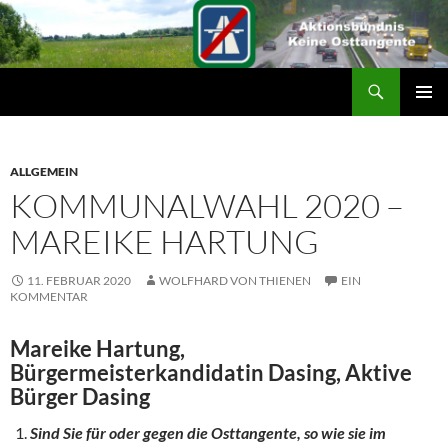
Suchen
ZUM
PRIMÄR
INHALT
MENÜ
SPRINGEN
ALLGEMEIN
KOMMUNALWAHL 2020 –
MAREIKE HARTUNG
11. FEBRUAR 2020
WOLFHARD VON THIENEN
EIN
KOMMENTAR
Mareike Hartung,
Bürgermeisterkandidatin Dasing,
Aktive
Bürger Dasing
Sind Sie f
ür oder gegen die Osttangente, so wie sie im