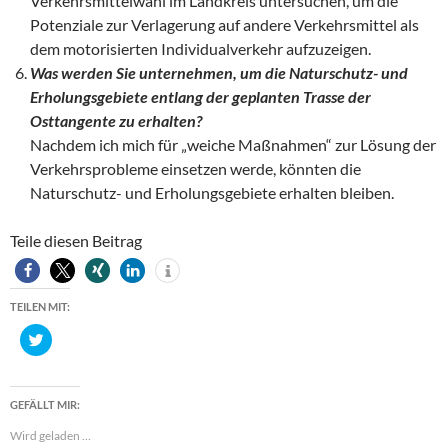
Verkehrsmittelwahl im Landkreis untersuchen, um die
Potenziale zur Verlagerung auf andere Verkehrsmittel als
dem motorisierten Individualverkehr aufzuzeigen.
Was werden Sie unternehmen, um die Naturschutz- und
Erholungsgebiete entlang der geplanten Trasse der
Osttangente zu erhalten?
Nachdem ich mich für „weiche Maßnahmen“ zur Lösung der
Verkehrsprobleme einsetzen werde, könnten die
Naturschutz- und Erholungsgebiete erhalten bleiben.
Teile diesen Beitrag
TEILEN MIT:
K
l
i
c
k
,
GEFÄLLT MIR:
u
m
Wird geladen …
ü