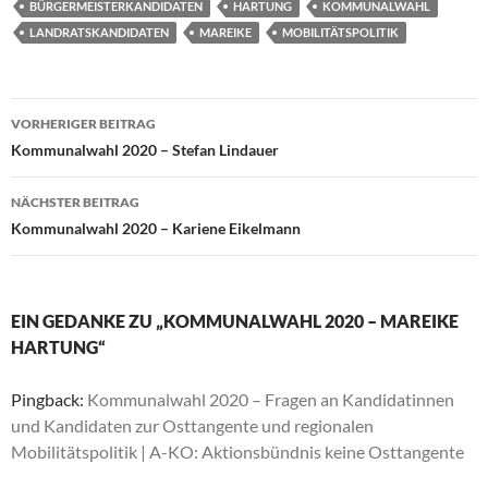
t
BÜRGERMEISTERKANDIDATEN
HARTUNG
KOMMUNALWAHL
e
r
LANDRATSKANDIDATEN
MAREIKE
MOBILITÄTSPOLITIK
g
e
ö
f
f
Beitragsnavigation
n
VORHERIGER BEITRAG
e
t
Kommunalwahl 2020 – Stefan Lindauer
)
NÄCHSTER BEITRAG
Kommunalwahl 2020 – Kariene Eikelmann
EIN GEDANKE ZU „KOMMUNALWAHL 2020 – MAREIKE
HARTUNG“
Pingback:
Kommunalwahl 2020 – Fragen an Kandidatinnen
und Kandidaten zur Osttangente und regionalen
Mobilitätspolitik | A-KO: Aktionsbündnis keine Osttangente