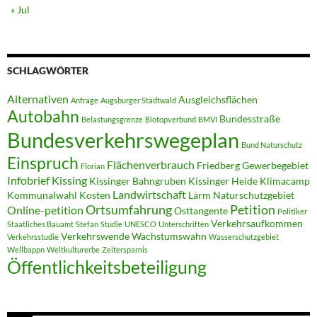
« Jul
SCHLAGWÖRTER
Alternativen
Ausgleichsflächen
Anfrage
Augsburger Stadtwald
Autobahn
Bundesstraße
Belastungsgrenze
Biotopverbund
BMVI
Bundesverkehrswegeplan
Bund Naturschutz
Einspruch
Flächenverbrauch
Friedberg
Gewerbegebiet
Florian
Infobrief
Kissing
Kissinger Bahngruben
Kissinger Heide
Klimacamp
Landwirtschaft
Kommunalwahl
Kosten
Lärm
Naturschutzgebiet
Ortsumfahrung
Petition
Online-petition
Osttangente
Politiker
Verkehrsaufkommen
Staatliches Bauamt
Stefan
Studie
UNESCO
Unterschriften
Verkehrswende
Wachstumswahn
Verkehrsstudie
Wasserschutzgebiet
Wellbappn
Weltkulturerbe
Zeitersparnis
Öffentlichkeitsbeteiligung