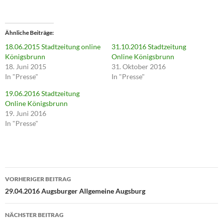
i
c
k
,
u
Ähnliche Beiträge
m
ü
18.06.2015 Stadtzeitung online
31.10.2016 Stadtzeitung
b
e
Königsbrunn
Online Königsbrunn
r
18. Juni 2015
31. Oktober 2016
T
w
In "Presse"
In "Presse"
i
t
19.06.2016 Stadtzeitung
t
e
Online Königsbrunn
r
19. Juni 2016
z
u
In "Presse"
t
e
i
l
e
n
(
Beitragsnavigation
W
i
VORHERIGER BEITRAG
r
29.04.2016 Augsburger Allgemeine Augsburg
d
i
n
n
NÄCHSTER BEITRAG
e