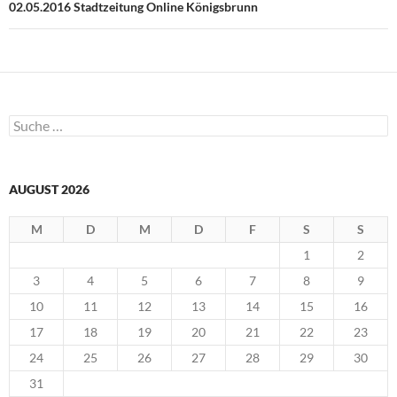
u
02.05.2016 Stadtzeitung Online Königsbrunn
e
m
F
e
n
s
t
e
r
g
Suche
e
nach:
ö
f
f
n
e
AUGUST 2026
t
)
M
D
M
D
F
S
S
1
2
3
4
5
6
7
8
9
10
11
12
13
14
15
16
17
18
19
20
21
22
23
24
25
26
27
28
29
30
31