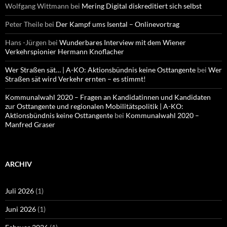
Wolfgang Wittmann
bei
Mering Digital diskreditiert sich selbst
Peter Theile
bei
Der Kampf ums Isental – Onlinevortrag
Hans -Jürgen
bei
Wunderbares Interview mit dem Wiener
Verkehrspionier Hermann Knoflacher
Wer Straßen sät… | A-KO: Aktionsbündnis keine Osttangente
bei
Wer
Straßen sät wird Verkehr ernten – es stimmt!
Kommunalwahl 2020 – Fragen an Kandidatinnen und Kandidaten
zur Osttangente und regionalen Mobilitätspolitik | A-KO:
Aktionsbündnis keine Osttangente
bei
Kommunalwahl 2020 –
Manfred Graser
ARCHIV
Juli 2026
(1)
Juni 2026
(1)