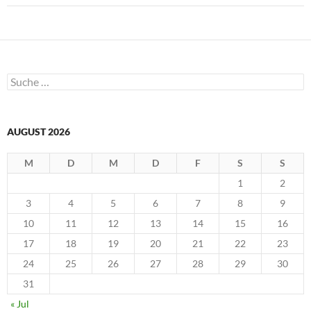
m
F
e
n
s
t
e
r
g
Suche
e
nach:
ö
f
f
n
e
AUGUST 2026
t
)
M
D
M
D
F
S
S
1
2
3
4
5
6
7
8
9
10
11
12
13
14
15
16
17
18
19
20
21
22
23
24
25
26
27
28
29
30
31
« Jul