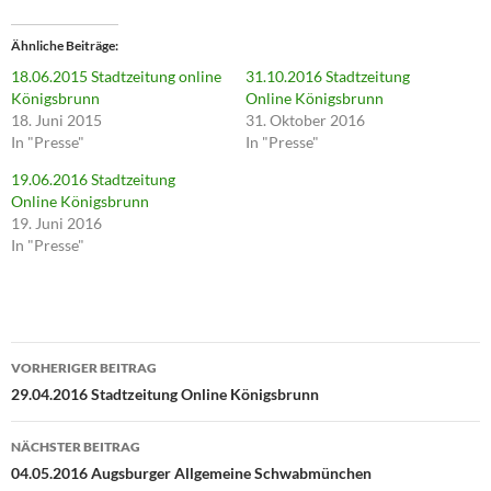
k
,
u
Ähnliche Beiträge
m
ü
18.06.2015 Stadtzeitung online
31.10.2016 Stadtzeitung
b
e
Königsbrunn
Online Königsbrunn
r
18. Juni 2015
31. Oktober 2016
T
w
In "Presse"
In "Presse"
i
t
19.06.2016 Stadtzeitung
t
e
Online Königsbrunn
r
19. Juni 2016
z
u
In "Presse"
t
e
i
l
e
n
(
Beitragsnavigation
W
i
VORHERIGER BEITRAG
r
29.04.2016 Stadtzeitung Online Königsbrunn
d
i
n
n
NÄCHSTER BEITRAG
e
u
04.05.2016 Augsburger Allgemeine Schwabmünchen
e