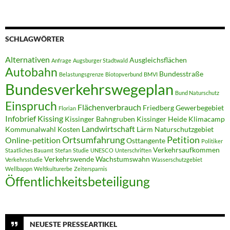
SCHLAGWÖRTER
Alternativen
Ausgleichsflächen
Anfrage
Augsburger Stadtwald
Autobahn
Bundesstraße
Belastungsgrenze
Biotopverbund
BMVI
Bundesverkehrswegeplan
Bund Naturschutz
Einspruch
Flächenverbrauch
Friedberg
Gewerbegebiet
Florian
Infobrief
Kissing
Kissinger Bahngruben
Kissinger Heide
Klimacamp
Landwirtschaft
Kommunalwahl
Kosten
Lärm
Naturschutzgebiet
Ortsumfahrung
Petition
Online-petition
Osttangente
Politiker
Verkehrsaufkommen
Staatliches Bauamt
Stefan
Studie
UNESCO
Unterschriften
Verkehrswende
Wachstumswahn
Verkehrsstudie
Wasserschutzgebiet
Wellbappn
Weltkulturerbe
Zeitersparnis
Öffentlichkeitsbeteiligung
NEUESTE PRESSEARTIKEL