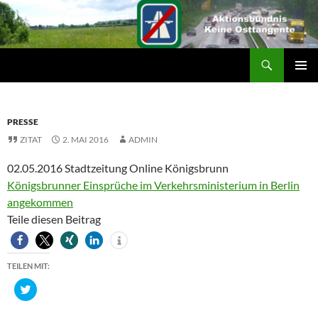
Suchen
ZUM
PRIMÄR
INHALT
MENÜ
SPRINGEN
PRESSE
ZITAT
2. MAI 2016
ADMIN
02.05.2016 Stadtzeitung Online Königsbrunn
Königsbrunner Einsprüche im Verkehrsministerium in Berlin
angekommen
Teile diesen Beitrag
TEILEN MIT:
K
l
i
c