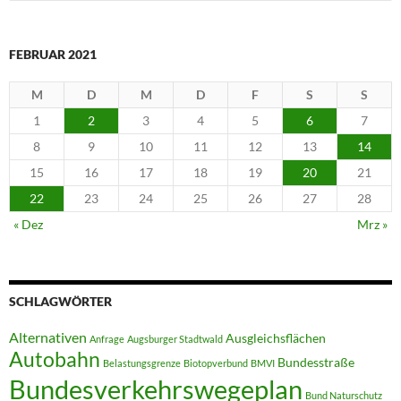
nach:
FEBRUAR 2021
M
D
M
D
F
S
S
1
2
3
4
5
6
7
8
9
10
11
12
13
14
15
16
17
18
19
20
21
22
23
24
25
26
27
28
« Dez
Mrz »
SCHLAGWÖRTER
Alternativen
Ausgleichsflächen
Anfrage
Augsburger Stadtwald
Autobahn
Bundesstraße
Belastungsgrenze
Biotopverbund
BMVI
Bundesverkehrswegeplan
Bund Naturschutz