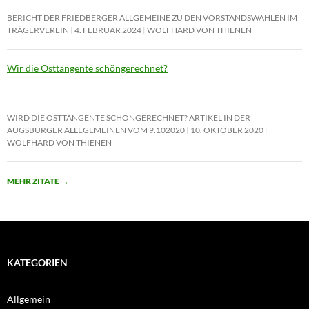
BERICHT DER FRIEDBERGER ALLGEMEINE ZU DEN VORSTANDSWAHLEN IM
TRÄGERVEREIN
4. FEBRUAR 2024
WOLFHARD VON THIENEN
Wir die Osttangente schöngerechnet?
WIRD DIE OSTTANGENTE SCHÖNGERECHNET? ARTIKEL IN DER
AUGSBURGER ALLEGEMEINEN VOM 9.102020
10. OKTOBER 2020
WOLFHARD VON THIENEN
MEHR ZITATE
→
KATEGORIEN
Allgemein