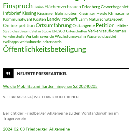
Einspruch
Flächenverbrauch
Friedberg
Gewerbegebiet
Florian
Infobrief
Kissing
Kissinger Bahngruben
Kissinger Heide
Klimacamp
Landwirtschaft
Kommunalwahl
Kosten
Lärm
Naturschutzgebiet
Ortsumfahrung
Petition
Online-petition
Osttangente
Politiker
Verkehrsaufkommen
Staatliches Bauamt
Stefan
Studie
UNESCO
Unterschriften
Verkehrswende
Wachstumswahn
Verkehrsstudie
Wasserschutzgebiet
Wellbappn
Weltkulturerbe
Zeitersparnis
Öffentlichkeitsbeteiligung
NEUESTE PRESSEARTIKEL
Wo die Mobilitätsmilliarden hingehen SZ 20240205
5. FEBRUAR 2024
WOLFHARD VON THIENEN
Bericht der Friedberger Allgemeine zu den Vorstandswahlen im
Trägerverein
2024-02-03 Friedberger_Allgemeine