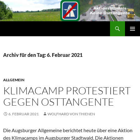
Suchen
ZUM
PRIMÄR
INHALT
MENÜ
SPRINGEN
Archiv für den Tag: 6. Februar 2021
ALLGEMEIN
KLIMACAMP PROTESTIERT
GEGEN OSTTANGENTE
6. FEBRUAR 2021
WOLFHARD VON THIENEN
Die Augsburger Allgemeine berichtet heute über eine Aktion
des Klimacamps im Augsburger Stadtwald. Die Aktionen