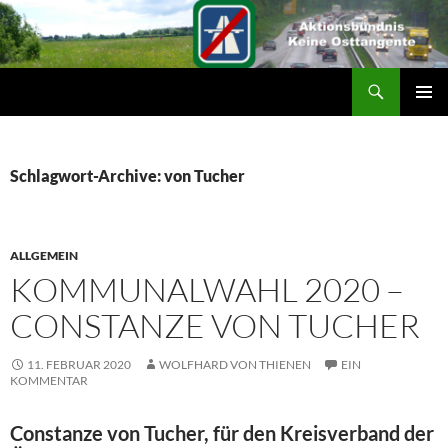
Suchen
ZUM
PRIMÄR
INHALT
MENÜ
SPRINGEN
Schlagwort-Archive: von Tucher
ALLGEMEIN
KOMMUNALWAHL 2020 –
CONSTANZE VON TUCHER
11. FEBRUAR 2020
WOLFHARD VON THIENEN
EIN
KOMMENTAR
Constanze von Tucher, für den Kreisverband der