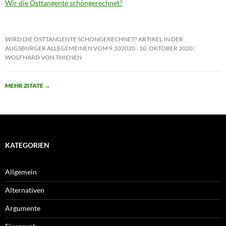
Wir die Osttangente schöngerechnet?
WIRD DIE OSTTANGENTE SCHÖNGERECHNET? ARTIKEL IN DER
AUGSBURGER ALLEGEMEINEN VOM 9.102020
10. OKTOBER 2020
WOLFHARD VON THIENEN
MEHR ZITATE
→
KATEGORIEN
Allgemein
Alternativen
Argumente