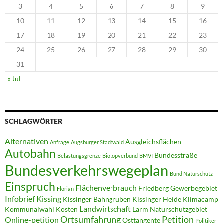
3
4
5
6
7
8
9
10
11
12
13
14
15
16
17
18
19
20
21
22
23
24
25
26
27
28
29
30
31
« Jul
SCHLAGWÖRTER
Alternativen
Ausgleichsflächen
Anfrage
Augsburger Stadtwald
Autobahn
Bundesstraße
Belastungsgrenze
Biotopverbund
BMVI
Bundesverkehrswegeplan
Bund Naturschutz
Einspruch
Flächenverbrauch
Friedberg
Gewerbegebiet
Florian
Infobrief
Kissing
Kissinger Bahngruben
Kissinger Heide
Klimacamp
Landwirtschaft
Kommunalwahl
Kosten
Lärm
Naturschutzgebiet
Ortsumfahrung
Petition
Online-petition
Osttangente
Politiker