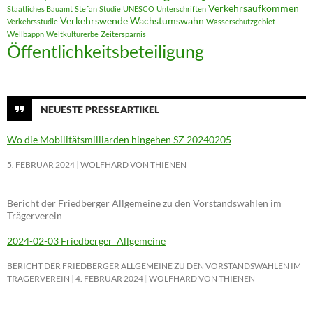
Verkehrsaufkommen
Staatliches Bauamt
Stefan
Studie
UNESCO
Unterschriften
Verkehrswende
Wachstumswahn
Verkehrsstudie
Wasserschutzgebiet
Wellbappn
Weltkulturerbe
Zeitersparnis
Öffentlichkeitsbeteiligung
NEUESTE PRESSEARTIKEL
Wo die Mobilitätsmilliarden hingehen SZ 20240205
5. FEBRUAR 2024
WOLFHARD VON THIENEN
Bericht der Friedberger Allgemeine zu den Vorstandswahlen im
Trägerverein
2024-02-03 Friedberger_Allgemeine
BERICHT DER FRIEDBERGER ALLGEMEINE ZU DEN VORSTANDSWAHLEN IM
TRÄGERVEREIN
4. FEBRUAR 2024
WOLFHARD VON THIENEN