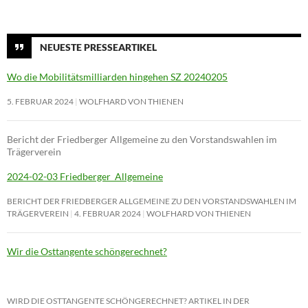
NEUESTE PRESSEARTIKEL
Wo die Mobilitätsmilliarden hingehen SZ 20240205
5. FEBRUAR 2024
WOLFHARD VON THIENEN
Bericht der Friedberger Allgemeine zu den Vorstandswahlen im
Trägerverein
2024-02-03 Friedberger_Allgemeine
BERICHT DER FRIEDBERGER ALLGEMEINE ZU DEN VORSTANDSWAHLEN IM
TRÄGERVEREIN
4. FEBRUAR 2024
WOLFHARD VON THIENEN
Wir die Osttangente schöngerechnet?
WIRD DIE OSTTANGENTE SCHÖNGERECHNET? ARTIKEL IN DER