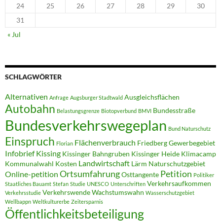
24
25
26
27
28
29
30
31
« Jul
SCHLAGWÖRTER
Alternativen
Ausgleichsflächen
Anfrage
Augsburger Stadtwald
Autobahn
Bundesstraße
Belastungsgrenze
Biotopverbund
BMVI
Bundesverkehrswegeplan
Bund Naturschutz
Einspruch
Flächenverbrauch
Friedberg
Gewerbegebiet
Florian
Infobrief
Kissing
Kissinger Bahngruben
Kissinger Heide
Klimacamp
Landwirtschaft
Kommunalwahl
Kosten
Lärm
Naturschutzgebiet
Ortsumfahrung
Petition
Online-petition
Osttangente
Politiker
Verkehrsaufkommen
Staatliches Bauamt
Stefan
Studie
UNESCO
Unterschriften
Verkehrswende
Wachstumswahn
Verkehrsstudie
Wasserschutzgebiet
Wellbappn
Weltkulturerbe
Zeitersparnis
Öffentlichkeitsbeteiligung