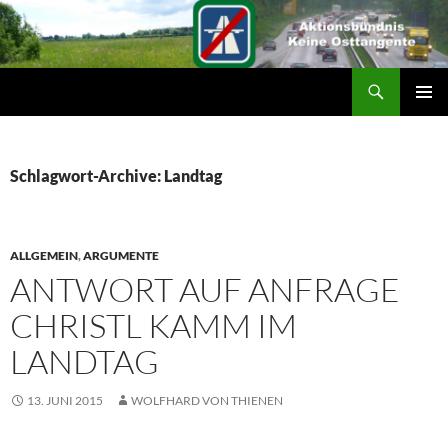
Suchen
ZUM
PRIMÄR
INHALT
MENÜ
SPRINGEN
Schlagwort-Archive: Landtag
ALLGEMEIN
,
ARGUMENTE
ANTWORT AUF ANFRAGE
CHRISTL KAMM IM
LANDTAG
13. JUNI 2015
WOLFHARD VON THIENEN