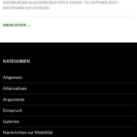
AUGSBURGER ALLEGEMEINEN VOM 9.102020
10. OKTOBER 2020
WOLFHARD VON THIENEN
MEHR ZITATE
→
KATEGORIEN
Allgemein
Alternativen
Argumente
Einspruch
Galerien
Nachrichten zur Mobilität