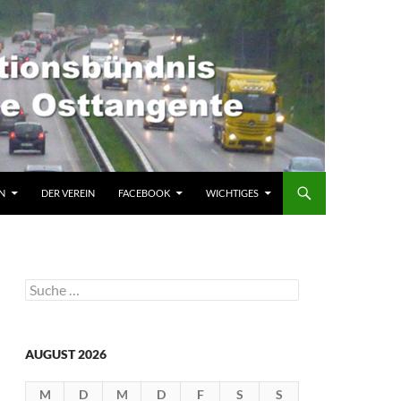
N
DER VEREIN
FACEBOOK
WICHTIGES
Suche
nach:
AUGUST 2026
M
D
M
D
F
S
S