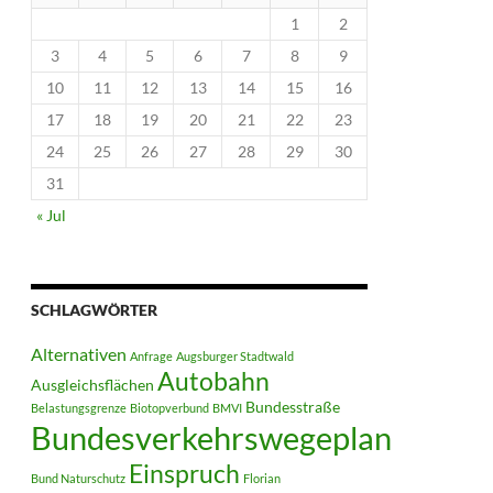
1
2
3
4
5
6
7
8
9
10
11
12
13
14
15
16
17
18
19
20
21
22
23
24
25
26
27
28
29
30
31
« Jul
SCHLAGWÖRTER
Alternativen
Anfrage
Augsburger Stadtwald
Autobahn
Ausgleichsflächen
Bundesstraße
Belastungsgrenze
Biotopverbund
BMVI
Bundesverkehrswegeplan
Einspruch
Bund Naturschutz
Florian