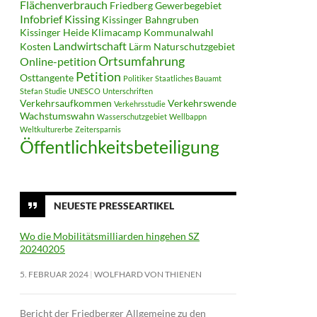
Flächenverbrauch
Friedberg
Gewerbegebiet
Infobrief
Kissing
Kissinger Bahngruben
Kissinger Heide
Klimacamp
Kommunalwahl
Landwirtschaft
Kosten
Lärm
Naturschutzgebiet
Ortsumfahrung
Online-petition
Petition
Osttangente
Politiker
Staatliches Bauamt
Stefan
Studie
UNESCO
Unterschriften
Verkehrsaufkommen
Verkehrswende
Verkehrsstudie
Wachstumswahn
Wasserschutzgebiet
Wellbappn
Weltkulturerbe
Zeitersparnis
Öffentlichkeitsbeteiligung
NEUESTE PRESSEARTIKEL
Wo die Mobilitätsmilliarden hingehen SZ
20240205
5. FEBRUAR 2024
WOLFHARD VON THIENEN
Bericht der Friedberger Allgemeine zu den