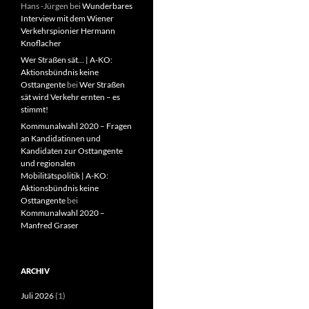
Hans -Jürgen
bei
Wunderbares
Interview mit dem Wiener
Verkehrspionier Hermann
Knoflacher
Wer Straßen sät… | A-KO:
Aktionsbündnis keine
Osttangente
bei
Wer Straßen
sät wird Verkehr ernten – es
stimmt!
Kommunalwahl 2020 – Fragen
an Kandidatinnen und
Kandidaten zur Osttangente
und regionalen
Mobilitätspolitik | A-KO:
Aktionsbündnis keine
Osttangente
bei
Kommunalwahl 2020 –
Manfred Graser
ARCHIV
Juli 2026
(1)