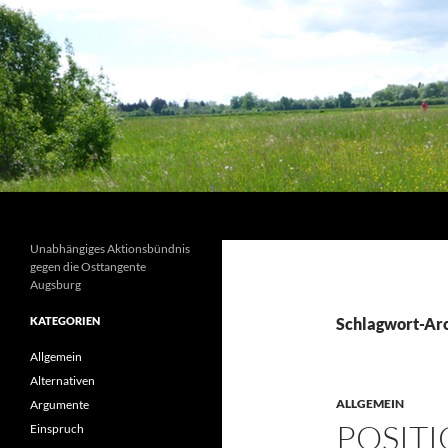
Suchen
Unabhängiges Aktionsbündnis
gegen die Osttangente
Augsburg
KATEGORIEN
Schlagwort-Ar
Allgemein
Alternativen
ALLGEMEIN
Argumente
POSITI
Einspruch