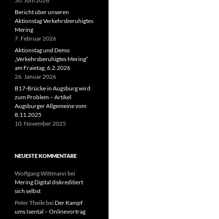
30. Juni 2026
Bericht über unseren
Aktionstag Verkehrsberuhigtes
Mering
7. Februar 2026
Aktionstag und Demo
„Verkehrsberuhigtes Mering“
am Fraietag, 6.2.2026
26. Januar 2026
B17-Brücke in Augsburg wird
zum Problem – Artikel
Augsburger Allgemeine vom
8.11.2025
10. November 2025
NEUESTE KOMMENTARE
Wolfgang Wittmann
bei
Mering Digital diskreditiert
sich selbst
Peter Theile
bei
Der Kampf
ums Isental – Onlinevortrag