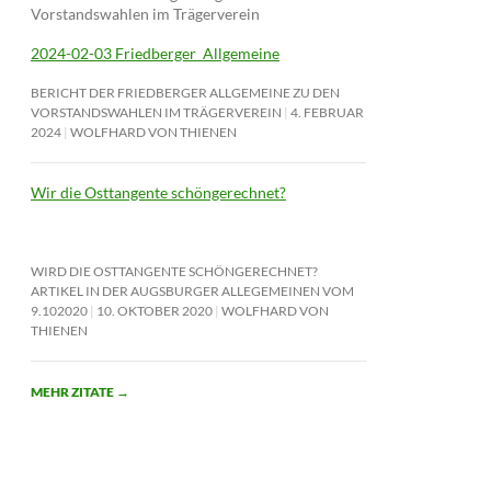
Vorstandswahlen im Trägerverein
2024-02-03 Friedberger_Allgemeine
BERICHT DER FRIEDBERGER ALLGEMEINE ZU DEN
VORSTANDSWAHLEN IM TRÄGERVEREIN
4. FEBRUAR
2024
WOLFHARD VON THIENEN
Wir die Osttangente schöngerechnet?
WIRD DIE OSTTANGENTE SCHÖNGERECHNET?
ARTIKEL IN DER AUGSBURGER ALLEGEMEINEN VOM
9.102020
10. OKTOBER 2020
WOLFHARD VON
THIENEN
MEHR ZITATE
→