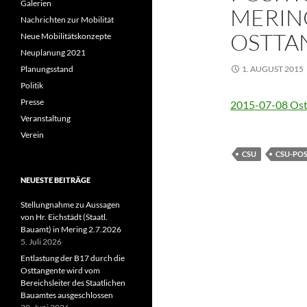
Galerien
MERIN
Nachrichten zur Mobilität
OSTTA
Neue Mobilitätskonzepte
Neuplanung 2021
Planungsstand
1. AUGUST 2015
Politik
Presse
2015-07-08 Ost
Veranstaltung
Verein
CSU
CSU-POS
NEUESTE BEITRÄGE
Stellungnahme zu Aussagen
von Hr. Eichstädt (Staatl.
Bauamt) in Mering 2.7.2026
5. Juli 2026
Entlastung der B17 durch die
Osttangente wird vom
Bereichsleiter des Staatlichen
Bauamtes ausgeschlossen