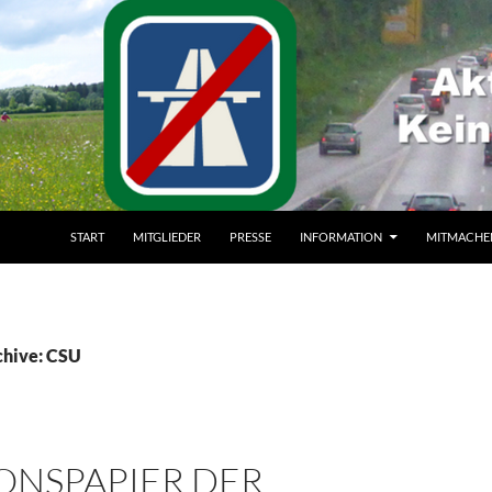
ZUM INHALT SPRINGEN
START
MITGLIEDER
PRESSE
INFORMATION
MITMACHE
chive: CSU
ONSPAPIER DER