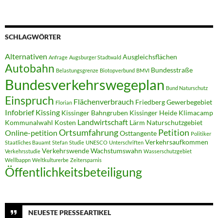
SCHLAGWÖRTER
Alternativen
Ausgleichsflächen
Anfrage
Augsburger Stadtwald
Autobahn
Bundesstraße
Belastungsgrenze
Biotopverbund
BMVI
Bundesverkehrswegeplan
Bund Naturschutz
Einspruch
Flächenverbrauch
Friedberg
Gewerbegebiet
Florian
Infobrief
Kissing
Kissinger Bahngruben
Kissinger Heide
Klimacamp
Landwirtschaft
Kommunalwahl
Kosten
Lärm
Naturschutzgebiet
Ortsumfahrung
Petition
Online-petition
Osttangente
Politiker
Verkehrsaufkommen
Staatliches Bauamt
Stefan
Studie
UNESCO
Unterschriften
Verkehrswende
Wachstumswahn
Verkehrsstudie
Wasserschutzgebiet
Wellbappn
Weltkulturerbe
Zeitersparnis
Öffentlichkeitsbeteiligung
NEUESTE PRESSEARTIKEL