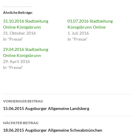
k
,
u
Ähnliche Beiträge
m
ü
31.10.2016 Stadtzeitung
01.07.2016 Stadtzeitung
b
e
Online Königsbrunn
Königsbrunn Online
r
31. Oktober 2016
1. Juli 2016
T
w
In "Presse"
In "Presse"
i
t
29.04.2016 Stadtzeitung
t
e
Online Königsbrunn
r
29. April 2016
z
u
In "Presse"
t
e
i
l
e
n
(
Beitragsnavigation
W
i
VORHERIGER BEITRAG
r
15.06.2015 Augsburger Allgemeine Landsberg
d
i
n
n
NÄCHSTER BEITRAG
e
u
18.06.2015 Augsburger Allgemeine Schwabmünchen
e