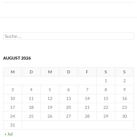
m
F
e
n
s
t
e
r
g
Suche
e
nach:
ö
f
f
n
e
AUGUST 2026
t
)
M
D
M
D
F
S
S
1
2
3
4
5
6
7
8
9
10
11
12
13
14
15
16
17
18
19
20
21
22
23
24
25
26
27
28
29
30
31
« Jul