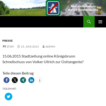
Suchen
ZUM
PRIMÄR
INHALT
MENÜ
SPRINGEN
PRESSE
ZITAT
15. JUNI 2015
ADMIN
15.06.2015
Stadtzeitung online Königsbrunn
Schnellschuss von Volker Ullrich zur Osttangente?
Teile diesen Beitrag
TEILEN MIT:
K
l
i
c