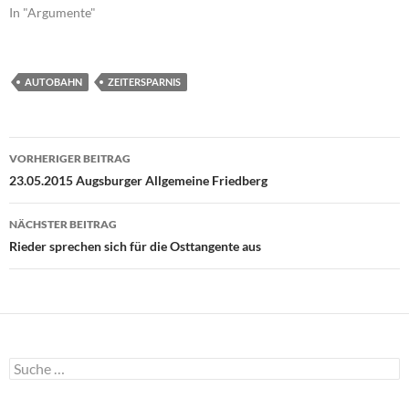
n
In "Argumente"
e
u
e
m
F
e
AUTOBAHN
ZEITERSPARNIS
n
s
t
e
r
Beitragsnavigation
g
VORHERIGER BEITRAG
e
ö
23.05.2015 Augsburger Allgemeine Friedberg
f
f
n
e
NÄCHSTER BEITRAG
t
)
Rieder sprechen sich für die Osttangente aus
Suche
nach: