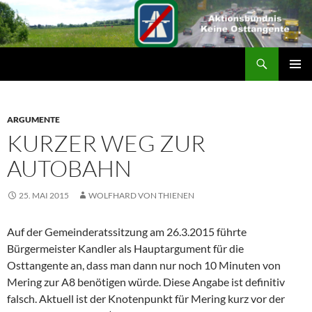
Suchen
ZUM
PRIMÄR
INHALT
MENÜ
SPRINGEN
ARGUMENTE
KURZER WEG ZUR
AUTOBAHN
25. MAI 2015
WOLFHARD VON THIENEN
Auf der Gemeinderatssitzung am 26.3.2015 führte
Bürgermeister Kandler als Hauptargument für die
Osttangente an, dass man dann nur noch 10 Minuten von
Mering zur A8 benötigen würde. Diese Angabe ist definitiv
falsch. Aktuell ist der Knotenpunkt für Mering kurz vor der