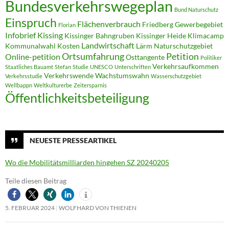
Bundesverkehrswegeplan
Bund Naturschutz
Einspruch
Flächenverbrauch
Friedberg
Gewerbegebiet
Florian
Infobrief
Kissing
Kissinger Bahngruben
Kissinger Heide
Klimacamp
Landwirtschaft
Kommunalwahl
Kosten
Lärm
Naturschutzgebiet
Ortsumfahrung
Petition
Online-petition
Osttangente
Politiker
Verkehrsaufkommen
Staatliches Bauamt
Stefan
Studie
UNESCO
Unterschriften
Verkehrswende
Wachstumswahn
Verkehrsstudie
Wasserschutzgebiet
Wellbappn
Weltkulturerbe
Zeitersparnis
Öffentlichkeitsbeteiligung
NEUESTE PRESSEARTIKEL
Wo die Mobilitätsmilliarden hingehen SZ 20240205
Teile diesen Beitrag
5. FEBRUAR 2024
WOLFHARD VON THIENEN