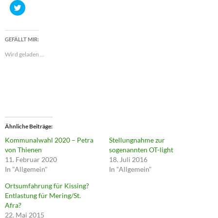
K
l
i
c
k
,
GEFÄLLT MIR:
u
m
Wird geladen …
ü
b
e
r
T
w
i
t
t
e
r
z
Ähnliche Beiträge
u
t
Kommunalwahl 2020 – Petra
Stellungnahme zur
e
von Thienen
sogenannten OT-light
i
l
11. Februar 2020
18. Juli 2016
e
In "Allgemein"
In "Allgemein"
n
(
W
Ortsumfahrung für Kissing?
i
Entlastung für Mering/St.
r
d
Afra?
i
22. Mai 2015
n