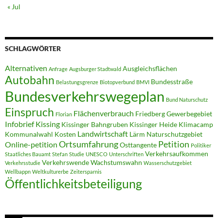
« Jul
SCHLAGWÖRTER
Alternativen
Ausgleichsflächen
Anfrage
Augsburger Stadtwald
Autobahn
Bundesstraße
Belastungsgrenze
Biotopverbund
BMVI
Bundesverkehrswegeplan
Bund Naturschutz
Einspruch
Flächenverbrauch
Friedberg
Gewerbegebiet
Florian
Infobrief
Kissing
Kissinger Bahngruben
Kissinger Heide
Klimacamp
Landwirtschaft
Kommunalwahl
Kosten
Lärm
Naturschutzgebiet
Ortsumfahrung
Petition
Online-petition
Osttangente
Politiker
Verkehrsaufkommen
Staatliches Bauamt
Stefan
Studie
UNESCO
Unterschriften
Verkehrswende
Wachstumswahn
Verkehrsstudie
Wasserschutzgebiet
Wellbappn
Weltkulturerbe
Zeitersparnis
Öffentlichkeitsbeteiligung