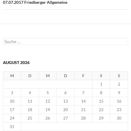
u
07.07.2017 Friedberger Allgemeine
e
m
F
e
n
s
t
e
r
g
Suche
e
nach:
ö
f
f
n
e
AUGUST 2026
t
)
M
D
M
D
F
S
S
1
2
3
4
5
6
7
8
9
10
11
12
13
14
15
16
17
18
19
20
21
22
23
24
25
26
27
28
29
30
31