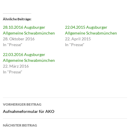
i
c
k
,
u
Ähnliche Beiträge
m
ü
28.10.2016 Augsburger
22.04.2015 Augsburger
b
e
Allgemeine Schwabmünchen
Allgemeine Schwabmünchen
r
28. Oktober 2016
22. April 2015
T
w
In "Presse"
In "Presse"
i
t
22.03.2016 Augsburger
t
e
Allgemeine Schwabmünchen
r
22. März 2016
z
u
In "Presse"
t
e
i
l
e
n
(
Beitragsnavigation
W
i
VORHERIGER BEITRAG
r
Aufnahmeformular für AKO
d
i
n
n
NÄCHSTER BEITRAG
e