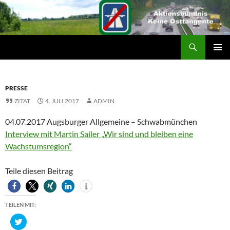
Suchen
ZUM
PRIMÄR
INHALT
MENÜ
SPRINGEN
PRESSE
ZITAT
4. JULI 2017
ADMIN
04.07.2017 Augsburger Allgemeine – Schwabmünchen
Interview mit Martin Sailer „Wir sind und bleiben eine
Wachstumsregion“
Teile diesen Beitrag
TEILEN MIT:
K
l