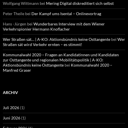
Wolfgang Wittmann
bei
Mering Digital diskreditiert sich selbst
Peter Theile
bei
Der Kampf ums Isental – Onlinevortrag
Hans -Jürgen
bei
Wunderbares Interview mit dem Wiener
Verkehrspionier Hermann Knoflacher
Wer Straßen sät… | A-KO: Aktionsbündnis keine Osttangente
bei
Wer
Straßen sät wird Verkehr ernten – es stimmt!
Kommunalwahl 2020 – Fragen an Kandidatinnen und Kandidaten
zur Osttangente und regionalen Mobilitätspolitik | A-KO:
Aktionsbündnis keine Osttangente
bei
Kommunalwahl 2020 –
Manfred Graser
ARCHIV
Juli 2026
(1)
Juni 2026
(1)