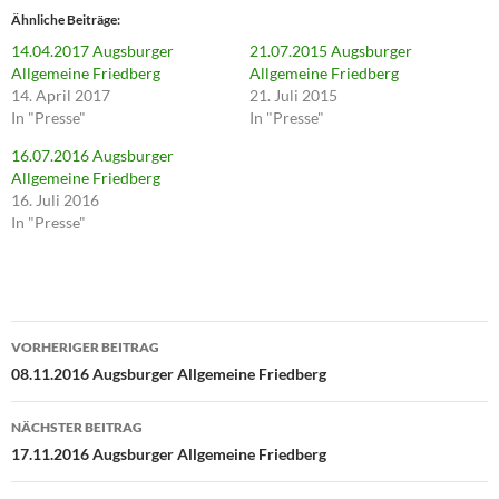
u
Ähnliche Beiträge
m
ü
14.04.2017 Augsburger
21.07.2015 Augsburger
b
e
Allgemeine Friedberg
Allgemeine Friedberg
r
14. April 2017
21. Juli 2015
T
w
In "Presse"
In "Presse"
i
t
16.07.2016 Augsburger
t
e
Allgemeine Friedberg
r
16. Juli 2016
z
u
In "Presse"
t
e
i
l
e
n
(
Beitragsnavigation
W
i
VORHERIGER BEITRAG
r
08.11.2016 Augsburger Allgemeine Friedberg
d
i
n
n
NÄCHSTER BEITRAG
e
u
17.11.2016 Augsburger Allgemeine Friedberg
e
m
F