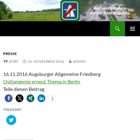
Suchen
ZUM
PRIMÄR
INHALT
MENÜ
SPRINGEN
PRESSE
ZITAT
16. NOVEMBER 2016
ADMIN
16.11.2016 Augsburger Allgemeine Friedberg
Osttangente erneut Thema in Berlin
Teile diesen Beitrag
TEILEN MIT:
K
l
i
c
k
,