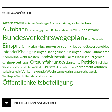
SCHLAGWÖRTER
Alternativen
Ausgleichsflächen
Anfrage
Augsburger Stadtwald
Autobahn
Bundesstraße
Belastungsgrenze
Biotopverbund
BMVI
Bundesverkehrswegeplan
Bund Naturschutz
Einspruch
Flächenverbrauch
Friedberg
Gewerbegebiet
Florian
Infobrief
Kissing
Kissinger Bahngruben
Kissinger Heide
Klimacamp
Landwirtschaft
Kommunalwahl
Kosten
Lärm
Naturschutzgebiet
Ortsumfahrung
Petition
Online-petition
Osttangente
Politiker
Verkehrsaufkommen
Staatliches Bauamt
Stefan
Studie
UNESCO
Unterschriften
Verkehrswende
Wachstumswahn
Verkehrsstudie
Wasserschutzgebiet
Wellbappn
Weltkulturerbe
Zeitersparnis
Öffentlichkeitsbeteiligung
NEUESTE PRESSEARTIKEL