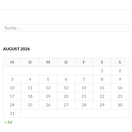
e
n
s
t
e
r
g
Suche
e
nach:
ö
f
f
n
e
AUGUST 2026
t
)
M
D
M
D
F
S
S
1
2
3
4
5
6
7
8
9
10
11
12
13
14
15
16
17
18
19
20
21
22
23
24
25
26
27
28
29
30
31
« Jul