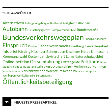
SCHLAGWÖRTER
Alternativen
Ausgleichsflächen
Anfrage
Augsburger Stadtwald
Autobahn
Bundesstraße
Belastungsgrenze
Biotopverbund
BMVI
Bundesverkehrswegeplan
Bund Naturschutz
Einspruch
Flächenverbrauch
Friedberg
Gewerbegebiet
Florian
Infobrief
Kissing
Kissinger Bahngruben
Kissinger Heide
Klimacamp
Landwirtschaft
Kommunalwahl
Kosten
Lärm
Naturschutzgebiet
Ortsumfahrung
Petition
Online-petition
Osttangente
Politiker
Verkehrsaufkommen
Staatliches Bauamt
Stefan
Studie
UNESCO
Unterschriften
Verkehrswende
Wachstumswahn
Verkehrsstudie
Wasserschutzgebiet
Wellbappn
Weltkulturerbe
Zeitersparnis
Öffentlichkeitsbeteiligung
NEUESTE PRESSEARTIKEL