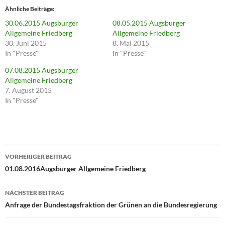
u
Ähnliche Beiträge
m
ü
30.06.2015 Augsburger
08.05.2015 Augsburger
b
e
Allgemeine Friedberg
Allgemeine Friedberg
r
30. Juni 2015
8. Mai 2015
T
w
In "Presse"
In "Presse"
i
t
07.08.2015 Augsburger
t
e
Allgemeine Friedberg
r
7. August 2015
z
u
In "Presse"
t
e
i
l
e
n
(
Beitragsnavigation
W
i
VORHERIGER BEITRAG
r
01.08.2016Augsburger Allgemeine Friedberg
d
i
n
n
NÄCHSTER BEITRAG
e
u
Anfrage der Bundestagsfraktion der Grünen an die Bundesregierung
e
m
F