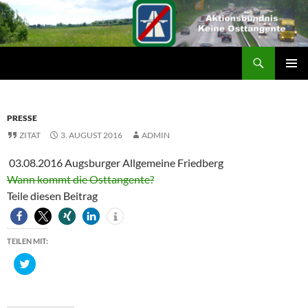
Suchen
ZUM
PRIMÄR
INHALT
MENÜ
SPRINGEN
PRESSE
ZITAT
3. AUGUST 2016
ADMIN
03.08.2016 Augsburger Allgemeine Friedberg
Wann kommt die Osttangente?
Teile diesen Beitrag
TEILEN MIT:
K
l
i
c
k
,