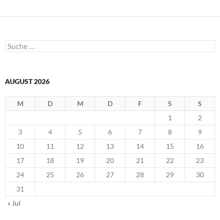
e
n
s
t
e
r
g
Suche
e
nach:
ö
f
f
n
e
AUGUST 2026
t
)
M
D
M
D
F
S
S
1
2
3
4
5
6
7
8
9
10
11
12
13
14
15
16
17
18
19
20
21
22
23
24
25
26
27
28
29
30
31
« Jul