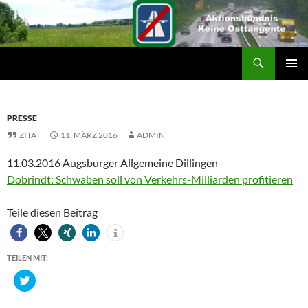
Suchen
ZUM
PRIMÄR
INHALT
MENÜ
SPRINGEN
PRESSE
ZITAT
11. MÄRZ 2016
ADMIN
11.03.2016 Augsburger Allgemeine Dillingen
Dobrindt: Schwaben soll von Verkehrs-Milliarden profitieren
Teile diesen Beitrag
TEILEN MIT:
K
l
i
c