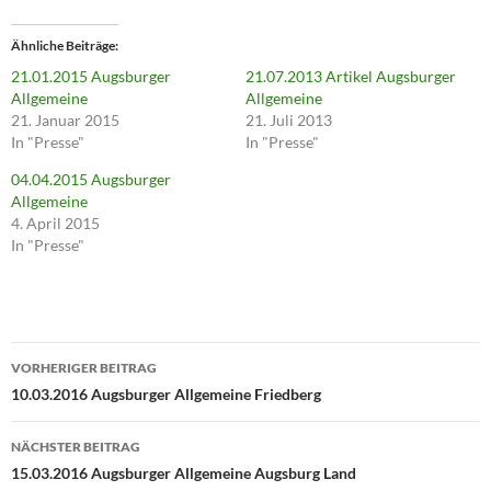
k
,
u
Ähnliche Beiträge
m
ü
21.01.2015 Augsburger
21.07.2013 Artikel Augsburger
b
e
Allgemeine
Allgemeine
r
21. Januar 2015
21. Juli 2013
T
w
In "Presse"
In "Presse"
i
t
04.04.2015 Augsburger
t
e
Allgemeine
r
4. April 2015
z
u
In "Presse"
t
e
i
l
e
n
(
Beitragsnavigation
W
i
VORHERIGER BEITRAG
r
10.03.2016 Augsburger Allgemeine Friedberg
d
i
n
n
NÄCHSTER BEITRAG
e
u
15.03.2016 Augsburger Allgemeine Augsburg Land
e