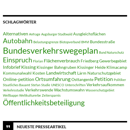
SCHLAGWÖRTER
Alternativen
Ausgleichsflächen
Anfrage
Augsburger Stadtwald
Autobahn
Bundesstraße
Belastungsgrenze
Biotopverbund
BMVI
Bundesverkehrswegeplan
Bund Naturschutz
Einspruch
Flächenverbrauch
Friedberg
Gewerbegebiet
Florian
Infobrief
Kissing
Kissinger Bahngruben
Kissinger Heide
Klimacamp
Landwirtschaft
Kommunalwahl
Kosten
Lärm
Naturschutzgebiet
Ortsumfahrung
Petition
Online-petition
Osttangente
Politiker
Verkehrsaufkommen
Staatliches Bauamt
Stefan
Studie
UNESCO
Unterschriften
Verkehrswende
Wachstumswahn
Verkehrsstudie
Wasserschutzgebiet
Wellbappn
Weltkulturerbe
Zeitersparnis
Öffentlichkeitsbeteiligung
NEUESTE PRESSEARTIKEL