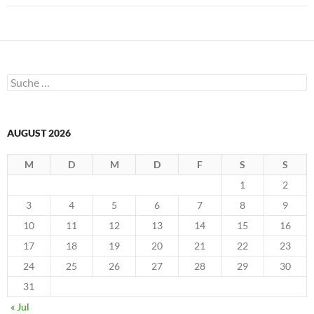
m
F
e
n
s
t
e
r
g
Suche
e
nach:
ö
f
f
n
e
AUGUST 2026
t
)
M
D
M
D
F
S
S
1
2
3
4
5
6
7
8
9
10
11
12
13
14
15
16
17
18
19
20
21
22
23
24
25
26
27
28
29
30
31
« Jul