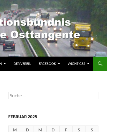
N
DER VEREIN
FACEBOOK
WICHTIGES
Suche
nach:
FEBRUAR 2025
M
D
M
D
F
S
S