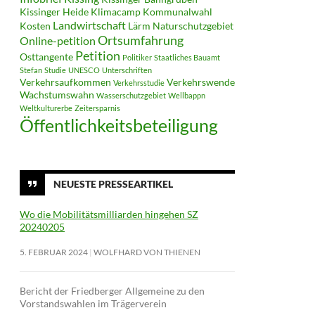
Kissinger Heide
Klimacamp
Kommunalwahl
Landwirtschaft
Kosten
Lärm
Naturschutzgebiet
Ortsumfahrung
Online-petition
Petition
Osttangente
Politiker
Staatliches Bauamt
Stefan
Studie
UNESCO
Unterschriften
Verkehrsaufkommen
Verkehrswende
Verkehrsstudie
Wachstumswahn
Wasserschutzgebiet
Wellbappn
Weltkulturerbe
Zeitersparnis
Öffentlichkeitsbeteiligung
NEUESTE PRESSEARTIKEL
Wo die Mobilitätsmilliarden hingehen SZ
20240205
5. FEBRUAR 2024
WOLFHARD VON THIENEN
Bericht der Friedberger Allgemeine zu den
Vorstandswahlen im Trägerverein