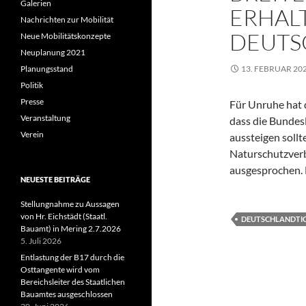
Galerien
ERHAL
Nachrichten zur Mobilität
DEUTS
Neue Mobilitätskonzepte
Neuplanung 2021
Planungsstand
13. FEBRUAR 20
Politik
Presse
Für Unruhe hat 
Veranstaltung
dass die Bundes
Verein
aussteigen sollt
Naturschutzver
ausgesprochen. 
NEUESTE BEITRÄGE
Stellungnahme zu Aussagen
von Hr. Eichstädt (Staatl.
DEUTSCHLANDTI
Bauamt) in Mering 2.7.2026
5. Juli 2026
Entlastung der B17 durch die
Osttangente wird vom
Bereichsleiter des Staatlichen
Bauamtes ausgeschlossen