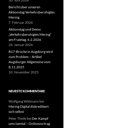
30. Juni 2026
Bericht über unseren
Aktionstag Verkehrsberuhigtes
Mering
7. Februar 2026
Aktionstag und Demo
„Verkehrsberuhigtes Mering“
am Fraietag, 6.2.2026
26. Januar 2026
B17-Brücke in Augsburg wird
zum Problem – Artikel
Augsburger Allgemeine vom
8.11.2025
10. November 2025
NEUESTE KOMMENTARE
Wolfgang Wittmann
bei
Mering Digital diskreditiert
sich selbst
Peter Theile
bei
Der Kampf
ums Isental – Onlinevortrag