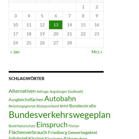
1
2
3
4
5
6
7
8
9
10
11
12
13
14
15
16
17
18
19
20
21
22
23
24
25
26
27
28
« Jan
Mrz »
SCHLAGWÖRTER
Alternativen
Anfrage
Augsburger Stadtwald
Autobahn
Ausgleichsflächen
Bundesstraße
Belastungsgrenze
Biotopverbund
BMVI
Bundesverkehrswegeplan
Einspruch
Bund Naturschutz
Florian
Flächenverbrauch
Friedberg
Gewerbegebiet
Infobrief
Kissing
Kissinger Bahngruben