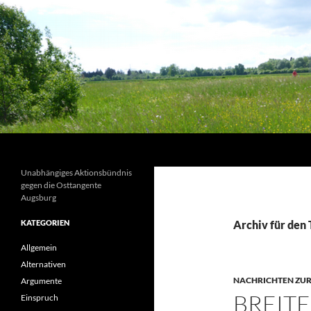
Suchen
Unabhängiges Aktionsbündnis
gegen die Osttangente
Augsburg
KATEGORIEN
Archiv für den 
Allgemein
Alternativen
NACHRICHTEN ZUR
Argumente
BREIT
Einspruch