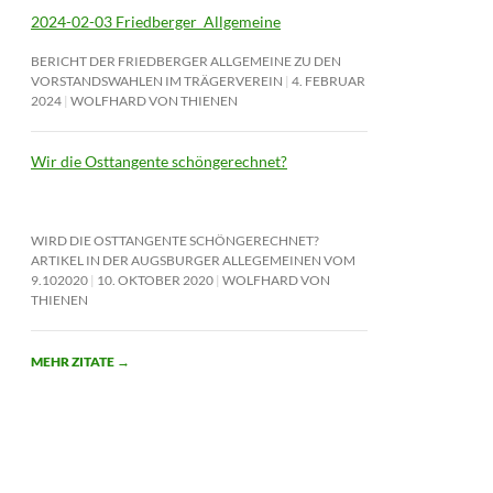
2024-02-03 Friedberger_Allgemeine
BERICHT DER FRIEDBERGER ALLGEMEINE ZU DEN
VORSTANDSWAHLEN IM TRÄGERVEREIN
4. FEBRUAR
2024
WOLFHARD VON THIENEN
Wir die Osttangente schöngerechnet?
WIRD DIE OSTTANGENTE SCHÖNGERECHNET?
ARTIKEL IN DER AUGSBURGER ALLEGEMEINEN VOM
9.102020
10. OKTOBER 2020
WOLFHARD VON
THIENEN
MEHR ZITATE
→