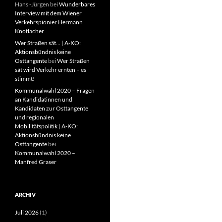
Hans -Jürgen
bei
Wunderbares
Interview mit dem Wiener
Verkehrspionier Hermann
Knoflacher
Wer Straßen sät… | A-KO:
Aktionsbündnis keine
Osttangente
bei
Wer Straßen
sät wird Verkehr ernten – es
stimmt!
Kommunalwahl 2020 – Fragen
an Kandidatinnen und
Kandidaten zur Osttangente
und regionalen
Mobilitätspolitik | A-KO:
Aktionsbündnis keine
Osttangente
bei
Kommunalwahl 2020 –
Manfred Graser
ARCHIV
Juli 2026
(1)