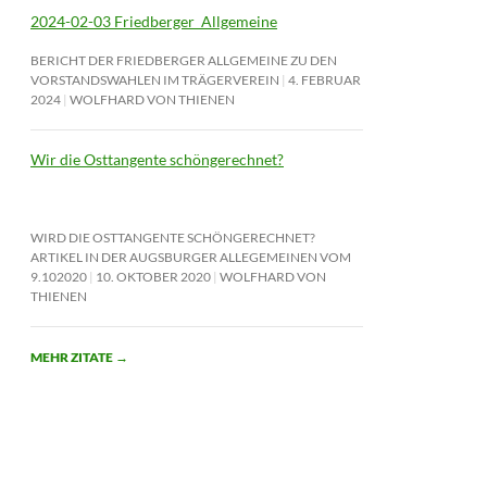
2024-02-03 Friedberger_Allgemeine
BERICHT DER FRIEDBERGER ALLGEMEINE ZU DEN
VORSTANDSWAHLEN IM TRÄGERVEREIN
4. FEBRUAR
2024
WOLFHARD VON THIENEN
Wir die Osttangente schöngerechnet?
WIRD DIE OSTTANGENTE SCHÖNGERECHNET?
ARTIKEL IN DER AUGSBURGER ALLEGEMEINEN VOM
9.102020
10. OKTOBER 2020
WOLFHARD VON
THIENEN
MEHR ZITATE
→