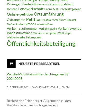
Kissinger Heide
Klimacamp
Kommunalwahl
Landwirtschaft
Kosten
Lärm
Naturschutzgebiet
Ortsumfahrung
Online-petition
Petition
Osttangente
Politiker
Staatliches Bauamt
Stefan
Studie
UNESCO
Unterschriften
Verkehrsaufkommen
Verkehrswende
Verkehrsstudie
Wachstumswahn
Wasserschutzgebiet
Wellbappn
Weltkulturerbe
Zeitersparnis
Öffentlichkeitsbeteiligung
NEUESTE PRESSEARTIKEL
Wo die Mobilitätsmilliarden hingehen SZ
20240205
5. FEBRUAR 2024
WOLFHARD VON THIENEN
Bericht der Friedberger Allgemeine zu den
Vorstandswahlen im Trägerverein