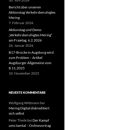
30. Juni 2026
Bericht über unseren
Aktionstag Verkehrsberuhigtes
Mering
7. Februar 2026
Aktionstag und Demo
„Verkehrsberuhigtes Mering“
am Fraietag, 6.2.2026
26. Januar 2026
B17-Brücke in Augsburg wird
zum Problem – Artikel
Augsburger Allgemeine vom
8.11.2025
10. November 2025
NEUESTE KOMMENTARE
Wolfgang Wittmann
bei
Mering Digital diskreditiert
sich selbst
Peter Theile
bei
Der Kampf
ums Isental – Onlinevortrag