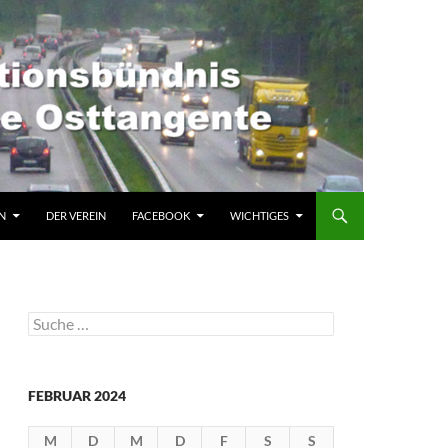
N
DER VEREIN
FACEBOOK
WICHTIGES
Suche
nach:
FEBRUAR 2024
M
D
M
D
F
S
S