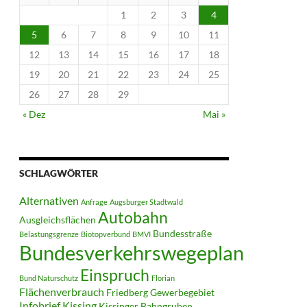
1
2
3
4
5
6
7
8
9
10
11
12
13
14
15
16
17
18
19
20
21
22
23
24
25
26
27
28
29
« Dez
Mai »
SCHLAGWÖRTER
Alternativen
Anfrage
Augsburger Stadtwald
Autobahn
Ausgleichsflächen
Bundesstraße
Belastungsgrenze
Biotopverbund
BMVI
Bundesverkehrswegeplan
Einspruch
Bund Naturschutz
Florian
Flächenverbrauch
Friedberg
Gewerbegebiet
Infobrief
Kissing
Kissinger Bahngruben