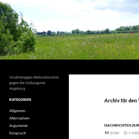
Suchen
Unabhängiges Aktionsbündnis
gegen die Osttangente
Augsburg
KATEGORIEN
Archiv für den 
Allgemein
Alternativen
NACHRICHTEN ZUR
Argumente
Einspruch
ZITAT
5. FE