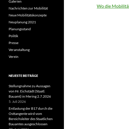
Galerien
Wo die Mobilitä
Nachrichten zur Mobilität
Neue Mobilitätskonzepte
Neuplanung 2021
Planungsstand
Politik
Presse
Veranstaltung
Verein
NEUESTE BEITRÄGE
Stellungnahme zu Aussagen
von Hr. Eichstädt (Staatl.
Bauamt) in Mering 2.7.2026
5. Juli 2026
Entlastung der B17 durch die
Osttangente wird vom
Bereichsleiter des Staatlichen
Bauamtes ausgeschlossen