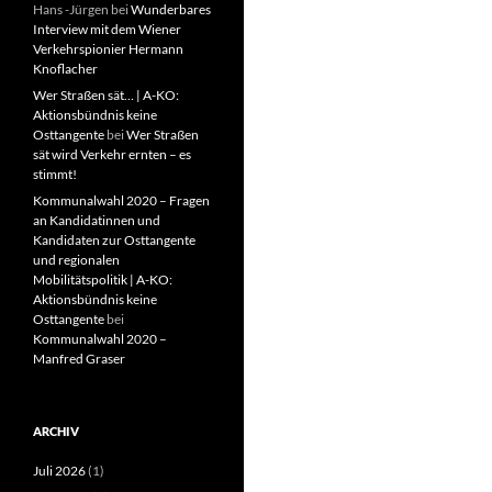
Hans -Jürgen
bei
Wunderbares
Interview mit dem Wiener
Verkehrspionier Hermann
Knoflacher
Wer Straßen sät… | A-KO:
Aktionsbündnis keine
Osttangente
bei
Wer Straßen
sät wird Verkehr ernten – es
stimmt!
Kommunalwahl 2020 – Fragen
an Kandidatinnen und
Kandidaten zur Osttangente
und regionalen
Mobilitätspolitik | A-KO:
Aktionsbündnis keine
Osttangente
bei
Kommunalwahl 2020 –
Manfred Graser
ARCHIV
Juli 2026
(1)