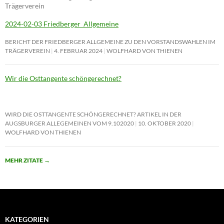
Trägerverein
2024-02-03 Friedberger_Allgemeine
BERICHT DER FRIEDBERGER ALLGEMEINE ZU DEN VORSTANDSWAHLEN IM
TRÄGERVEREIN
4. FEBRUAR 2024
WOLFHARD VON THIENEN
Wir die Osttangente schöngerechnet?
WIRD DIE OSTTANGENTE SCHÖNGERECHNET? ARTIKEL IN DER
AUGSBURGER ALLEGEMEINEN VOM 9.102020
10. OKTOBER 2020
WOLFHARD VON THIENEN
MEHR ZITATE
→
KATEGORIEN