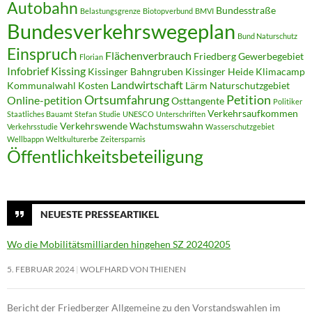
Autobahn
Bundesstraße
Belastungsgrenze
Biotopverbund
BMVI
Bundesverkehrswegeplan
Bund Naturschutz
Einspruch
Flächenverbrauch
Friedberg
Gewerbegebiet
Florian
Infobrief
Kissing
Kissinger Bahngruben
Kissinger Heide
Klimacamp
Landwirtschaft
Kommunalwahl
Kosten
Lärm
Naturschutzgebiet
Ortsumfahrung
Petition
Online-petition
Osttangente
Politiker
Verkehrsaufkommen
Staatliches Bauamt
Stefan
Studie
UNESCO
Unterschriften
Verkehrswende
Wachstumswahn
Verkehrsstudie
Wasserschutzgebiet
Wellbappn
Weltkulturerbe
Zeitersparnis
Öffentlichkeitsbeteiligung
NEUESTE PRESSEARTIKEL
Wo die Mobilitätsmilliarden hingehen SZ 20240205
5. FEBRUAR 2024
WOLFHARD VON THIENEN
Bericht der Friedberger Allgemeine zu den Vorstandswahlen im