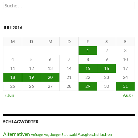
Suche
nach:
JULI 2016
M
D
M
D
F
S
S
1
2
3
4
5
6
7
8
9
10
11
12
13
14
15
16
17
18
19
20
21
22
23
24
25
26
27
28
29
30
31
« Jun
Aug »
SCHLAGWÖRTER
Alternativen
Ausgleichsflächen
Anfrage
Augsburger Stadtwald