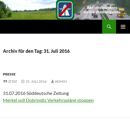
Suchen
ZUM
PRIMÄR
INHALT
MENÜ
SPRINGEN
Archiv für den Tag: 31. Juli 2016
PRESSE
ZITAT
31. JULI 2016
ADMIN
31.07.2016 Süddeutsche Zeitung
Merkel soll Dobrindts Verkehrspläne stoppen