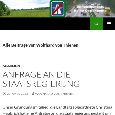
Suchen
ZUM
PRIMÄR
INHALT
MENÜ
SPRINGEN
Alle Beiträge von Wolfhard von Thienen
ALLGEMEIN
ANFRAGE AN DIE
STAATSREGIERUNG
27. APRIL 2023
WOLFHARD VON THIENEN
Unser Gründungsmitglied, die Landtagsabgeordnete Christina
Haubrich hat eine Anfratge an die Staatsregierung gestellt um