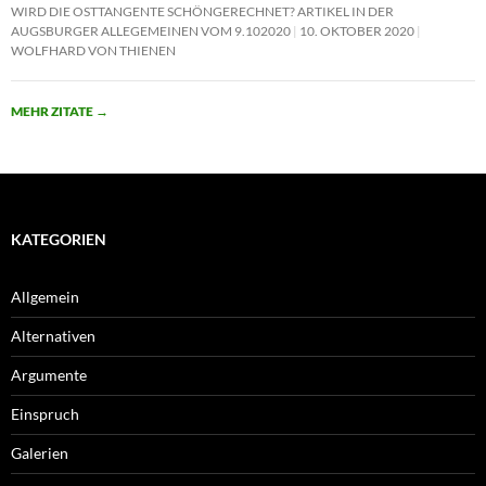
WIRD DIE OSTTANGENTE SCHÖNGERECHNET? ARTIKEL IN DER
AUGSBURGER ALLEGEMEINEN VOM 9.102020
10. OKTOBER 2020
WOLFHARD VON THIENEN
MEHR ZITATE
→
KATEGORIEN
Allgemein
Alternativen
Argumente
Einspruch
Galerien