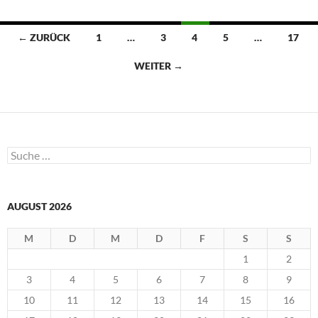
Beitragsnavigation
← ZURÜCK
1
…
3
4
5
…
17
WEITER →
Suche
nach:
AUGUST 2026
M
D
M
D
F
S
S
1
2
3
4
5
6
7
8
9
10
11
12
13
14
15
16