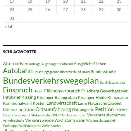
17
18
19
20
21
22
23
24
25
26
27
28
29
30
31
« Jul
SCHLAGWÖRTER
Alternativen
Ausgleichsflächen
Anfrage
Augsburger Stadtwald
Autobahn
Bundesstraße
Belastungsgrenze
Biotopverbund
BMVI
Bundesverkehrswegeplan
Bund Naturschutz
Einspruch
Flächenverbrauch
Friedberg
Gewerbegebiet
Florian
Infobrief
Kissing
Kissinger Bahngruben
Kissinger Heide
Klimacamp
Landwirtschaft
Kommunalwahl
Kosten
Lärm
Naturschutzgebiet
Ortsumfahrung
Petition
Online-petition
Osttangente
Politiker
Verkehrsaufkommen
Staatliches Bauamt
Stefan
Studie
UNESCO
Unterschriften
Verkehrswende
Wachstumswahn
Verkehrsstudie
Wasserschutzgebiet
Wellbappn
Weltkulturerbe
Zeitersparnis