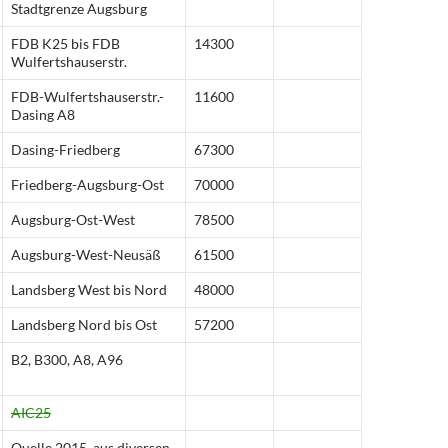
Stadtgrenze Augsburg
FDB K25 bis FDB
14300
Wulfertshauserstr.
FDB-Wulfertshauserstr.-
11600
Dasing A8
Dasing-Friedberg
67300
Friedberg-Augsburg-Ost
70000
Augsburg-Ost-West
78500
Augsburg-West-Neusäß
61500
Landsberg West bis Nord
48000
Landsberg Nord bis Ost
57200
B2, B300, A8, A96
AIC25
Quelle 2015. aus diversen