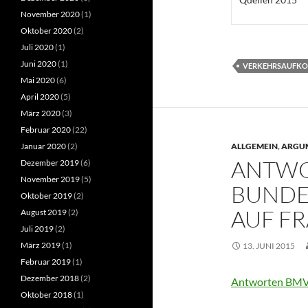
November 2020
(1)
Oktober 2020
(2)
Juli 2020
(1)
Juni 2020
(1)
VERKEHRSAUFK
Mai 2020
(6)
April 2020
(5)
März 2020
(3)
Februar 2020
(22)
Januar 2020
(2)
ALLGEMEIN
,
ARGU
ANTWO
Dezember 2019
(6)
November 2019
(5)
BUNDE
Oktober 2019
(2)
AUF F
August 2019
(2)
Juli 2019
(2)
März 2019
(1)
13. JUNI 2015
Februar 2019
(1)
Dezember 2018
(2)
Antworten BMVI
Oktober 2018
(1)