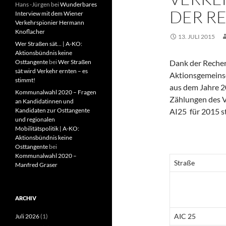
Hans -Jürgen
bei
Wunderbares
DER R
Interview mit dem Wiener
Verkehrspionier Hermann
Knoflacher
13. JULI 2015
Wer Straßen sät… | A-KO:
Aktionsbündnis keine
Osttangente
bei
Wer Straßen
Dank der Recher
sät wird Verkehr ernten – es
Aktionsgemeinsch
stimmt!
aus dem Jahre 20
Kommunalwahl 2020 – Fragen
Zählungen des V
an Kandidatinnen und
Kandidaten zur Osttangente
AI25 für 2015 s
und regionalen
Mobilitätspolitik | A-KO:
Aktionsbündnis keine
Osttangente
bei
Kommunalwahl 2020 –
Straße
Manfred Graser
ARCHIV
AIC 25
Juli 2026
(1)