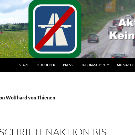
ZUM INHALT SPRINGEN
START
MITGLIEDER
PRESSE
INFORMATION
MITMACHE
von Wolfhard von Thienen
SCHRIFTENAKTION BIS