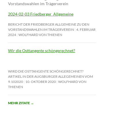
Vorstandswahlen im Trägerverein
2024-02-03 Friedberger_Allgemeine
BERICHT DER FRIEDBERGER ALLGEMEINE ZU DEN
VORSTANDSWAHLEN IM TRÄGERVEREIN
4. FEBRUAR
2024
WOLFHARD VON THIENEN
Wir die Osttangente schöngerechnet?
WIRD DIE OSTTANGENTE SCHÖNGERECHNET?
ARTIKEL IN DER AUGSBURGER ALLEGEMEINEN VOM
9.102020
10. OKTOBER 2020
WOLFHARD VON
THIENEN
MEHR ZITATE
→