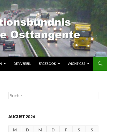
N
DER VEREIN
FACEBOOK
WICHTIGES
Suche
nach:
AUGUST 2026
M
D
M
D
F
S
S