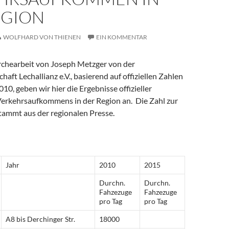
EGION
WOLFHARD VON THIENEN
EIN KOMMENTAR
chearbeit von Joseph Metzger von der
aft Lechallianz e.V., basierend auf offiziellen Zahlen
10, geben wir hier die Ergebnisse offizieller
erkehrsaufkommens in der Region an. Die Zahl zur
tammt aus der regionalen Presse.
Jahr
2010
2015
Durchn.
Durchn.
Fahzezuge
Fahzezuge
pro Tag
pro Tag
A8 bis Derchinger Str.
18000