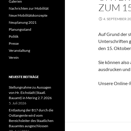
Galerien
ZUM 15
Nachrichten zur Mobilität
Neue Mobilitätskonzepte
4. SEPTEMBER 2
Neuplanung 2021
Planungsstand
Auf Grund der st
Politik
Unterschriften 
Presse
den 15. Oktober
Veranstaltung
Verein
Sie können also
ausdrucken und 
NEUESTE BEITRÄGE
Unsere Online-Pe
Stellungnahme zu Aussagen
von Hr. Eichstädt (Staatl.
Bauamt) in Mering 2.7.2026
5. Juli 2026
Entlastung der B17 durch die
Osttangente wird vom
Bereichsleiter des Staatlichen
Bauamtes ausgeschlossen