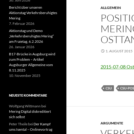
30. Juni 2026
Bericht über unseren
ALLGEMEIN
Aktionstag Verkehrsberuhigtes
POSITI
Mering
7. Februar 2026
MERIN
Aktionstag und Demo
OSTTA
„Verkehrsberuhigtes Mering“
am Fraietag, 6.2.2026
26. Januar 2026
1. AUGUST 2015
B17-Brücke in Augsburg wird
zum Problem – Artikel
Augsburger Allgemeine vom
2015-07-08 Ost
8.11.2025
10. November 2025
CSU
CSU-POS
NEUESTE KOMMENTARE
Wolfgang Wittmann
bei
Mering Digital diskreditiert
sich selbst
ARGUMENTE
Peter Theile
bei
Der Kampf
ums Isental – Onlinevortrag
VERKE