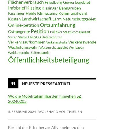
Flächenverbrauch
Friedberg
Gewerbegebiet
Infobrief
Kissing
Kissinger Bahngruben
Kissinger Heide
Klimacamp
Kommunalwahl
Landwirtschaft
Kosten
Lärm
Naturschutzgebiet
Ortsumfahrung
Online-petition
Petition
Osttangente
Politiker
Staatliches Bauamt
Stefan
Studie
UNESCO
Unterschriften
Verkehrsaufkommen
Verkehrswende
Verkehrsstudie
Wachstumswahn
Wasserschutzgebiet
Wellbappn
Weltkulturerbe
Zeitersparnis
Öffentlichkeitsbeteiligung
NEUESTE PRESSEARTIKEL
Wo die Mobilitätsmilliarden hingehen SZ
20240205
5. FEBRUAR 2024
WOLFHARD VON THIENEN
Bericht der Friedberger Allgemeine zu den