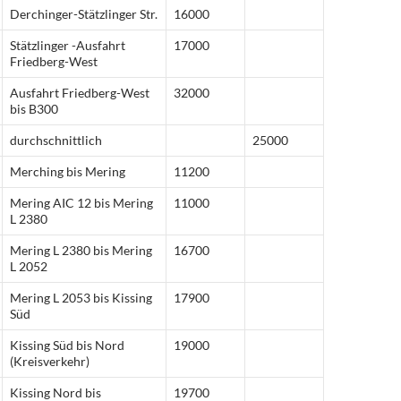
Derchinger-Stätzlinger Str.
16000
Stätzlinger -Ausfahrt
17000
Friedberg-West
Ausfahrt Friedberg-West
32000
bis B300
durchschnittlich
25000
Merching bis Mering
11200
Mering AIC 12 bis Mering
11000
L 2380
Mering L 2380 bis Mering
16700
L 2052
Mering L 2053 bis Kissing
17900
Süd
Kissing Süd bis Nord
19000
(Kreisverkehr)
Kissing Nord bis
19700