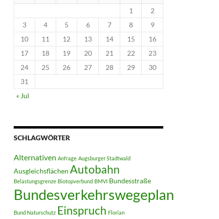
1
2
3
4
5
6
7
8
9
10
11
12
13
14
15
16
17
18
19
20
21
22
23
24
25
26
27
28
29
30
31
« Jul
SCHLAGWÖRTER
Alternativen
Anfrage
Augsburger Stadtwald
Autobahn
Ausgleichsflächen
Bundesstraße
Belastungsgrenze
Biotopverbund
BMVI
Bundesverkehrswegeplan
Einspruch
Bund Naturschutz
Florian