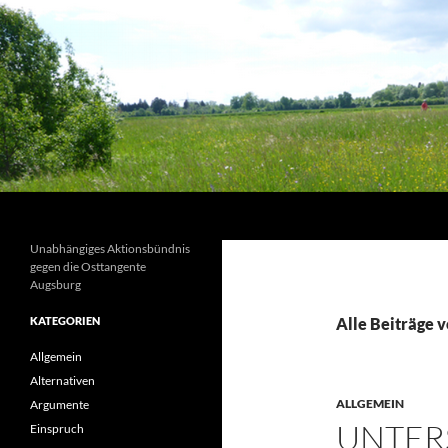
Suchen
Unabhängiges Aktionsbündnis
gegen die Osttangente
Augsburg
KATEGORIEN
Alle Beiträge 
Allgemein
Alternativen
ALLGEMEIN
Argumente
UNTER
Einspruch